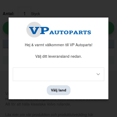
Antal:
Styck
LÄGG I KUNDVAGNEN
INFORMATION
Hej & varmt välkommen till VP Autoparts!
Välj ditt leveransland nedan.
KVALITETSINFORMATION
Sidoruta 142 67-73 grön Vä
MADE BY VP
Artnr:
683968
1331 kr
Välj land
Vi tillverkar och tar själva fram nya verktyg för att producera
reservdelar som har utgått hos Volvo eller andra leverantörer.
Allt för att hålla klassiska Volvo rullande.
Läs mer om vår produktion och produktutveckling här