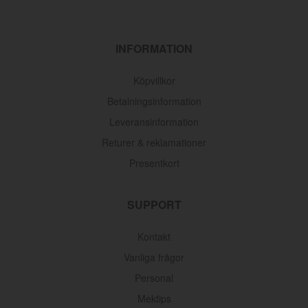
INFORMATION
Köpvillkor
Betalningsinformation
Leveransinformation
Returer & reklamationer
Presentkort
SUPPORT
Oljefilter Volvo 1962-1998
Kontakt
Vanliga frågor
Artnr:
3517857
Personal
145 kr
Mektips