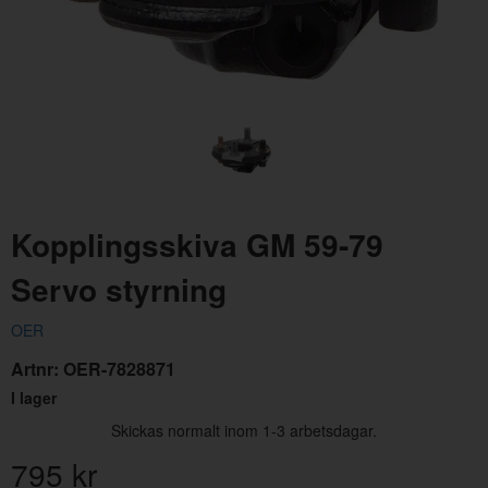
Vred Glaslucka 1800ES
Kopplingsskiva GM 59-79
Artnr:
683227
Servo styrning
1995 kr
OER
Artnr:
OER-7828871
I lager
Skickas normalt inom 1-3 arbetsdagar.
795
kr