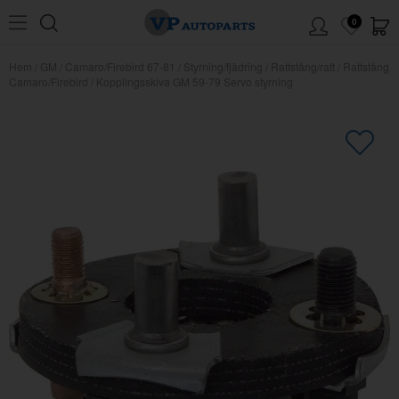
0
Hem
/
GM
/
Camaro/Firebird 67-81
/
Styrning/fjädring
/
Rattstång/ratt
/
Rattstång
Camaro/Firebird
/
Kopplingsskiva GM 59-79 Servo styrning
×
Kanske någon av dessa produkter
kan intressera dig?