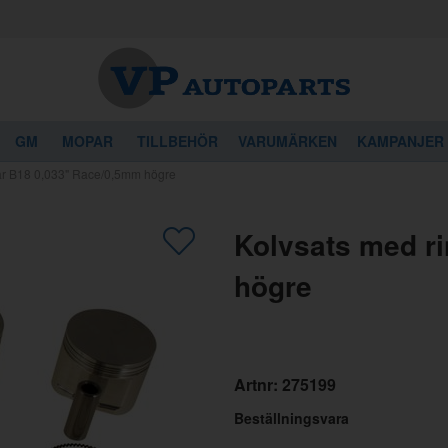
GM
MOPAR
TILLBEHÖR
VARUMÄRKEN
KAMPANJER
ar B18 0,033" Race/0,5mm högre
gon av dessa produkter kan intressera 
Kolvsats med r
högre
Artnr:
275199
Beställningsvara