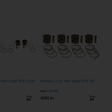
) med ringar B18 0,030"
Kolvsats (4 st) med ringar B18 Std
Kolvr
Artnr:
275193
Artnr
4595 kr
695 