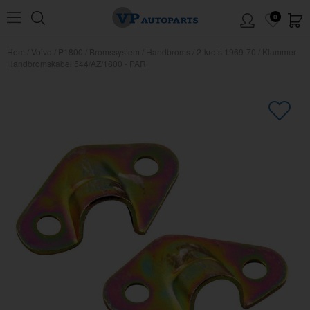
0
Hem
/
Volvo
/
P1800
/
Bromssystem
/
Handbroms
/
2-krets 1969-70
/
Klammer
Handbromskabel 544/AZ/1800 - PAR
×
Kanske någon av dessa produkter
kan intressera dig?