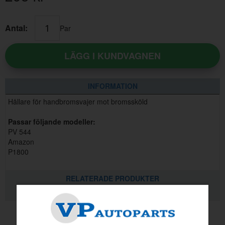
Antal:
Par
LÄGG I KUNDVAGNEN
INFORMATION
Hållare för handbromsvajer mot bromssköld
Passar följande modeller:
PV 544
Amazon
P1800
RELATERADE PRODUKTER
KVALITETSINFORMATION