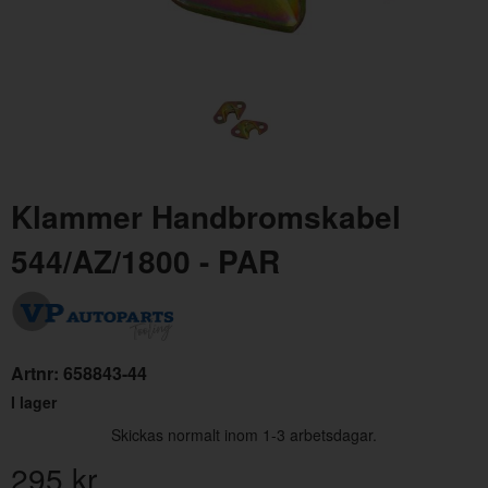
Klammer Handbromskabel
Handbromskabel Amazon ch 15239-/544 58-66
Bro
544/AZ/1800 - PAR
Artnr:
658842
Art
195 kr
99
Artnr:
658843-44
I lager
Skickas normalt inom 1-3 arbetsdagar.
295
kr