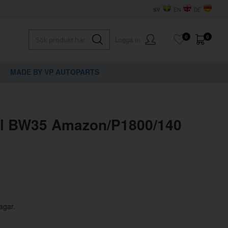
SV
EN
DE
0
0
Logga in
MADE BY VP AUTOPARTS
×
dig?
el BW35 Amazon/P1800/140
agar.