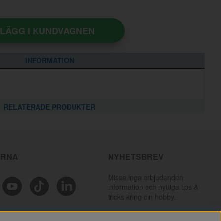
LÄGG I KUNDVAGNEN
INFORMATION
RELATERADE PRODUKTER
ÄRNA
NYHETSBREV
Missa inga erbjudanden,
information och nyttiga tips &
tricks kring din hobby.