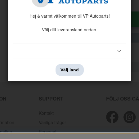
Hej & varmt välkommen till VP Autoparts!
Antal:
Styck
Välj ditt leveransland nedan.
Välj land
ION
SUPPORT
FÖLJ OSS G
Kontakt
ormation
Vanliga frågor
mation
Personal