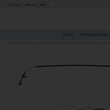
Moms:
Välj land
VOLVO
FORD/MERCURY
Hem
/
Volvo
/
Amazon
/
Kraftöverföring/bakaxel
/
Växellåda
/
Reglage i växe
Kanske nå