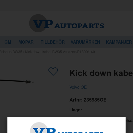
GM
MOPAR
TILLBEHÖR
VARUMÄRKEN
KAMPANJER
llådshus BW35
/
Kick down kabel BW35 Amazon/P1800/140
gon av dessa produkter kan intressera 
Kick down kab
Volvo OE
Artnr:
235985OE
I lager
Skickas normalt inom 1-3 arbetsd
839
kr