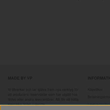
MADE BY VP
INFORMAT
Vi tillverkar och tar själva fram nya verktyg för
Köpvillkor
att producera reservdelar som har utgått hos
Betalningsinf
Volvo eller andra leverantörer. Allt för att hålla
klassiska Volvo rullande.
Leveransinfor