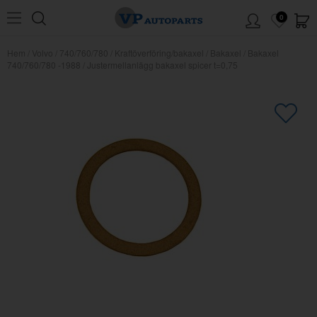
0
Hem
/
Volvo
/
740/760/780
/
Kraftöverföring/bakaxel
/
Bakaxel
/
Bakaxel
740/760/780 -1988
/
Justermellanlägg bakaxel spicer t=0,75
×
Kanske någon av dessa produkter
kan intressera dig?