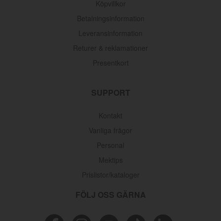
Köpvillkor
Betalningsinformation
Leveransinformation
Returer & reklamationer
Presentkort
SUPPORT
Kontakt
Vanliga frågor
Personal
Mektips
Oljefilter Volvo 1962-1998
Prislistor/kataloger
Artnr:
3517857
FÖLJ OSS GÄRNA
145 kr