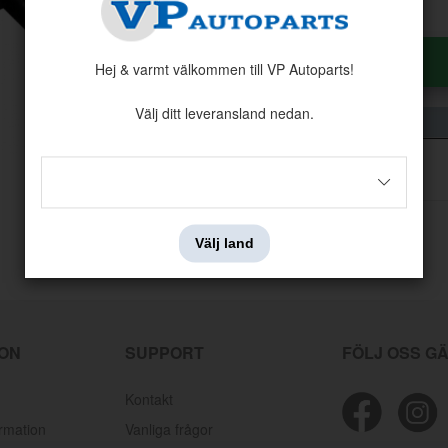
Antal:
Styck
Hej & varmt välkommen till VP Autoparts!
Välj ditt leveransland nedan.
Välj land
ION
SUPPORT
FÖLJ OSS G
Kontakt
ormation
Vanliga frågor