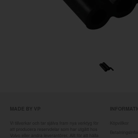
MADE BY VP
INFORMAT
Vi tillverkar och tar själva fram nya verktyg för
Köpvillkor
att producera reservdelar som har utgått hos
Betalningsinf
Volvo eller andra leverantörer. Allt för att hålla