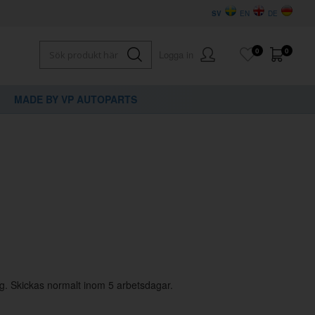
SV
EN
DE
0
0
Logga in
MADE BY VP AUTOPARTS
×
dig?
g. Skickas normalt inom 5 arbetsdagar.