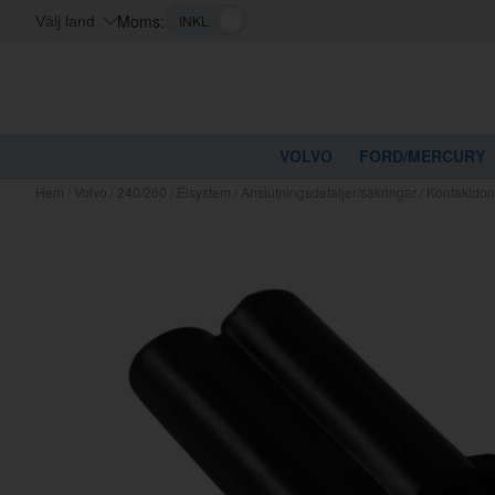
Moms:
Välj land
VOLVO
FORD/MERCURY
Hem
/
Volvo
/
240/260
/
Elsystem
/
Anslutningsdetaljer/säkringar
/
Kontaktdon
Kanske nå