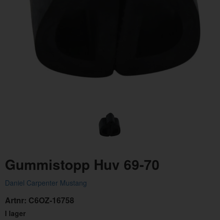
Gummistopp Huv bakre 69-70 med skruvar
Gum
Artnr:
380478
Art
55 kr
19 
Gummistopp Huv 69-70
Daniel Carpenter Mustang
Artnr:
C6OZ-16758
I lager