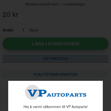
Skickas normalt inom 1-3 arbetsdagar.
20
kr
Antal:
Styck
LÄGG I KUNDVAGNEN
INFORMATION
KVALITETSINFORMATION
Andra köpte även
Hej & varmt välkommen till VP Autoparts!