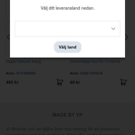
Välj ditt leveransland nedan.
Välj land
Nippel Vakuum Insug
Gummistopp Huv 65-73 främre
Artnr:
CLP-IN38RS
Artnr:
C5ZZ-16763-B
495 kr
69 kr
MADE BY VP
Vi tillverkar och tar själva fram nya verktyg för att producera
reservdelar som har utgått hos Volvo eller andra leverantörer.