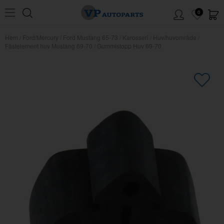
0
Hem
/
Ford/Mercury
/
Ford Mustang 65-73
/
Karosseri
/
Huv/huvområde
/
Fästelement huv Mustang 69-70
/
Gummistopp Huv 69-70
×
Kanske någon av dessa produkter
kan intressera dig?