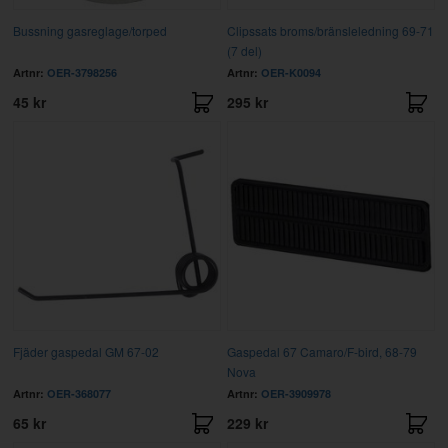
Bussning gasreglage/torped
Clipssats broms/bränsleledning 69-71
(7 del)
Artnr:
OER-3798256
Artnr:
OER-K0094
45 kr
295 kr
Fjäder gaspedal GM 67-02
Gaspedal 67 Camaro/F-bird, 68-79
Nova
Artnr:
OER-368077
Artnr:
OER-3909978
65 kr
229 kr