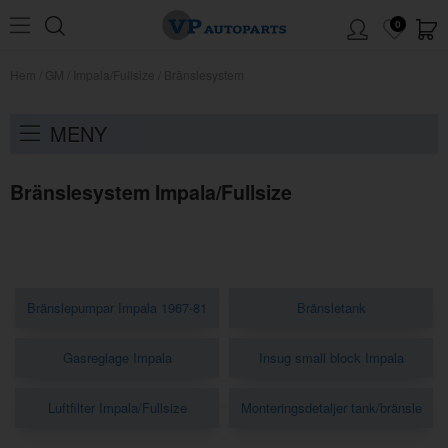
0
Hem
/
GM
/
Impala/Fullsize
/
Bränslesystem
MENY
Bränslesystem Impala/Fullsize
Bränslepumpar Impala 1967-81
Bränsletank
Gasreglage Impala
Insug small block Impala
Luftfilter Impala/Fullsize
Monteringsdetaljer tank/bränsle