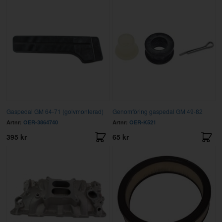
Gaspedal GM 64-71 (golvmonterad)
Genomföring gaspedal GM 49-82
Artnr:
OER-3864740
Artnr:
OER-K521
395 kr
65 kr