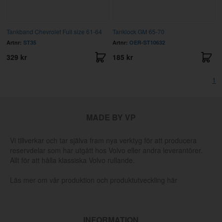
Tankband Chevrolet Full size 61-64
Tanklock GM 65-70
Artnr:
ST35
Artnr:
OER-ST10632
329 kr
185 kr
1
MADE BY VP
Vi tillverkar och tar själva fram nya verktyg för att producera
reservdelar som har utgått hos Volvo eller andra leverantörer.
Allt för att hålla klassiska Volvo rullande.
Läs mer om vår produktion och produktutveckling här
INFORMATION