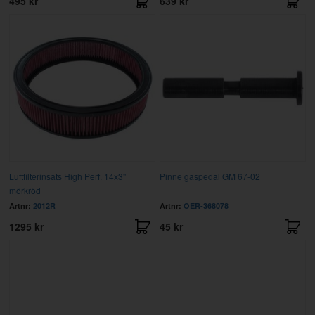
495 kr
639 kr
Luftfilterinsats High Perf. 14x3"
Pinne gaspedal GM 67-02
mörkröd
Artnr:
2012R
Artnr:
OER-368078
1295 kr
45 kr