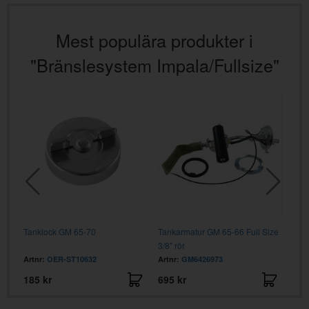
Mest populära produkter i
"Bränslesystem Impala/Fullsize"
6
Tanklock GM 65-70
Tankarmatur GM 65-66 Full Size
Rör 
3/8" rör
Cam
Artnr:
OER-ST10632
Artnr:
GM6426973
Artn
185 kr
695 kr
195