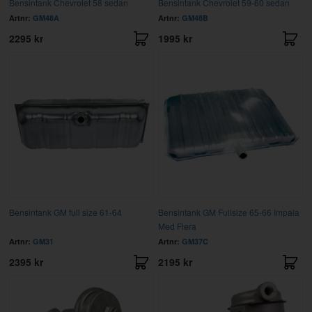
Bensintank Chevrolet 58 sedan
Bensintank Chevrolet 59-60 sedan
Artnr:
GM48A
Artnr:
GM48B
2295 kr
1995 kr
Bensintank GM full size 61-64
Bensintank GM Fullsize 65-66 Impala
Med Flera
Artnr:
GM31
Artnr:
GM37C
2395 kr
2195 kr