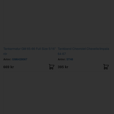
Tankarmatur GM 65-66 Full Size 5/16"
Tankband Chevrolet Chevelle/Impala
rör
64-67
Artnr:
GM6428067
Artnr:
ST48
669 kr
395 kr