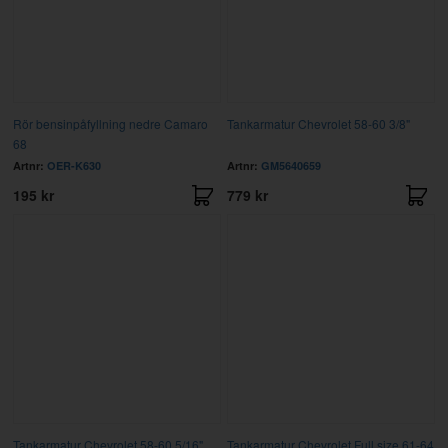
Rör bensinpåfyllning nedre Camaro
Tankarmatur Chevrolet 58-60 3/8"
68
Artnr:
OER-K630
Artnr:
GM5640659
195 kr
779 kr
Tankarmatur Chevrolet 58-60 5/16"
Tankarmatur Chevrolet Full size 61-64