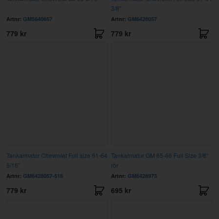
3/8"
Artnr:
GM5640657
Artnr:
GM6428057
779 kr
779 kr
Tankarmatur Chevrolet Full size 61-64
Tankarmatur GM 65-66 Full Size 3/8"
5/16"
rör
Artnr:
GM6428057-516
Artnr:
GM6426973
779 kr
695 kr