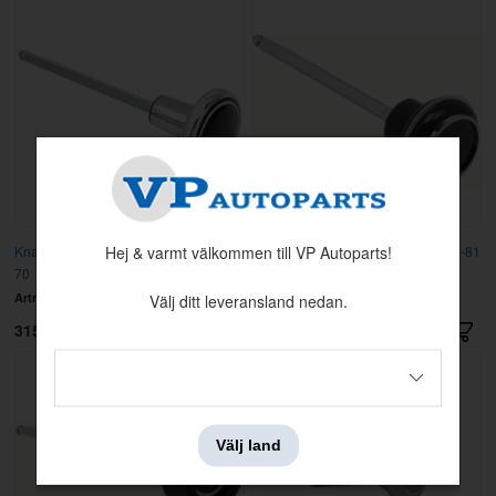
Knapp Ljusomkopplare Camaro 69-
Knapp Ljusomkopplare Firebird 70-81
Hej & varmt välkommen till VP Autoparts!
70
Artnr:
OER-3954210
Artnr:
OER-479773
Välj ditt leveransland nedan.
315 kr
420 kr
Välj land