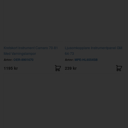
Kretskort Instrument Camaro 70-81
Ljusomkopplare Instrumentpanel GM
Med Varningslampor
64-73
Artnr:
OER-8901670
Artnr:
MPE-HL6554SB
1195 kr
239 kr