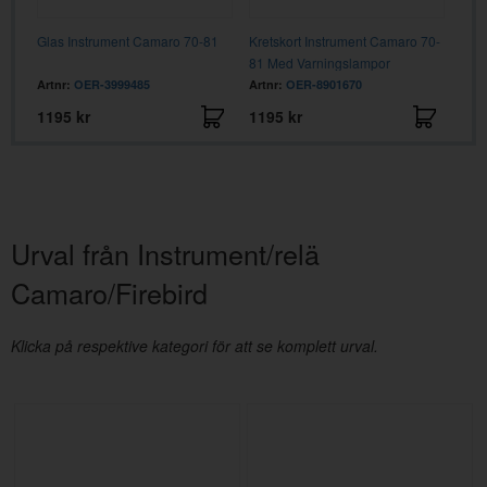
1
Glas Instrument Camaro 70-81
Kretskort Instrument Camaro 70-
Knap
81 Med Varningslampor
70-
Artnr:
OER-3999485
Artnr:
OER-8901670
Artn
1195 kr
1195 kr
420
Urval från Instrument/relä
Camaro/Firebird
Klicka på respektive kategori för att se komplett urval.