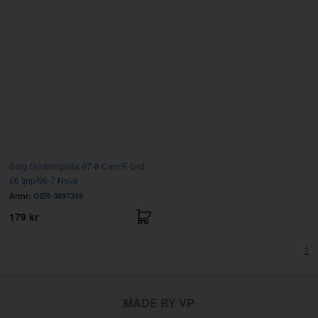
Sarg tändningslås 67-8 Cam/F-bird,
66 Imp/66-7 Nova
Artnr:
OER-3897349
179 kr
1
MADE BY VP