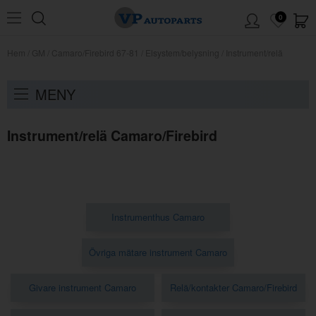
0
Hem
/
GM
/
Camaro/Firebird 67-81
/
Elsystem/belysning
/
Instrument/relä
MENY
Instrument/relä Camaro/Firebird
Instrumenthus Camaro
Övriga mätare instrument Camaro
Givare instrument Camaro
Relä/kontakter Camaro/Firebird