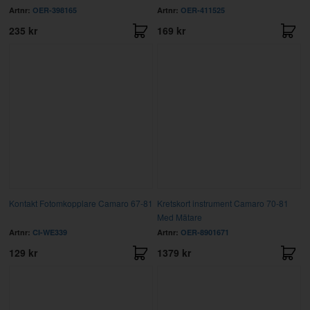
Artnr:
OER-398165
Artnr:
OER-411525
235 kr
169 kr
Kontakt Fotomkopplare Camaro 67-81
Kretskort instrument Camaro 70-81
Med Mätare
Artnr:
CI-WE339
Artnr:
OER-8901671
129 kr
1379 kr