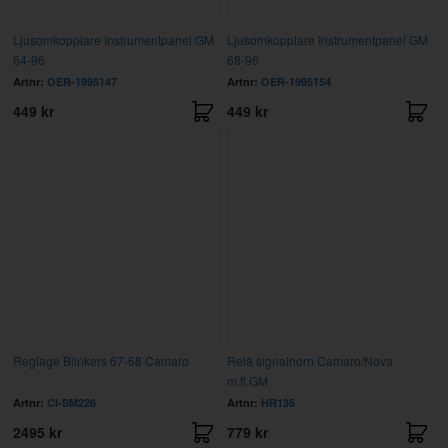
Ljusomkopplare Instrumentpanel GM
Ljusomkopplare Instrumentpanel GM
64-96
68-96
Artnr:
OER-1995147
Artnr:
OER-1995154
449 kr
449 kr
Reglage Blinkers 67-68 Camaro
Relä signalhorn Camaro/Nova
m.fl.GM
Artnr:
CI-SM226
Artnr:
HR135
2495 kr
779 kr