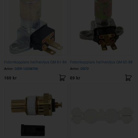
Fotomkopplare hel/halvljus GM 61-84
Fotomkopplare hel/halvljus GM 65-88
Artnr:
OER-12338706
Artnr:
DS72
169 kr
89 kr