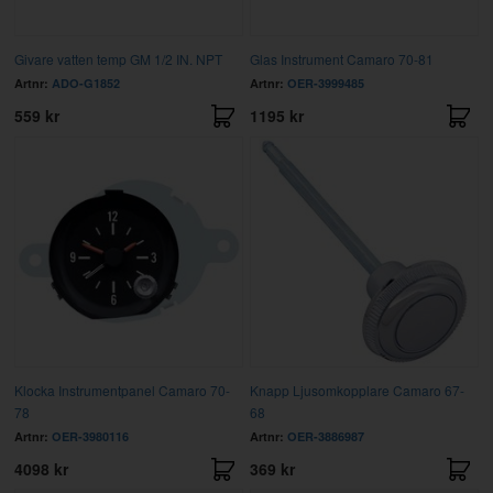
Givare vatten temp GM 1/2 IN. NPT
Glas Instrument Camaro 70-81
Artnr:
ADO-G1852
Artnr:
OER-3999485
559 kr
1195 kr
Klocka Instrumentpanel Camaro 70-
Knapp Ljusomkopplare Camaro 67-
78
68
Artnr:
OER-3980116
Artnr:
OER-3886987
4098 kr
369 kr