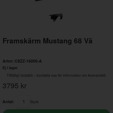
Framskärm Mustang 68 Vä
Framskärm Mustang 70 Vä
Dek
Artnr:
C8ZZ-16006-A
Artnr:
D0ZZ-16006-A
Art
Ej i lager
4995 kr
23
Tillfälligt slutsåld – kontakta oss för information om leveranstid.
3795
kr
Antal:
Styck