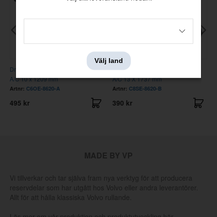
Välj land
Drivrem Styrservo 67-68 SB med
Drivrem Styrservo BB 68-69 utan
A/C 10 x 1209 mm
A/C 13 X 1737 mm
Artnr:
C6OE-8620-A
Artnr:
C8SE-8620-B
495 kr
390 kr
MADE BY VP
Vi tillverkar och tar själva fram nya verktyg för att producera
reservdelar som har utgått hos Volvo eller andra leverantörer.
Allt för att hålla klassiska Volvo rullande.
Läs mer om vår produktion och produktutveckling här