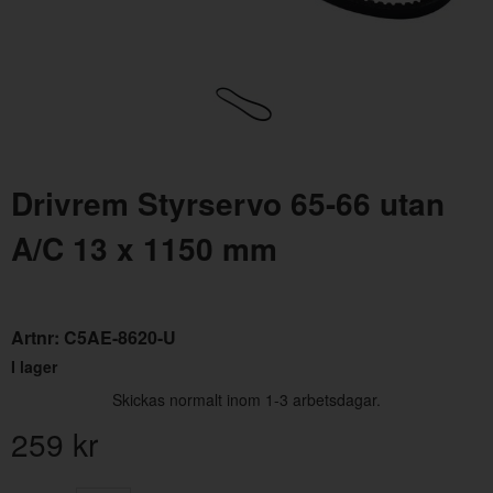
Drivrem Styrservo 65-66 utan
A/C 13 x 1150 mm
Reglage Blinkers 67 ej tilt
Flä
Artnr:
C7ZZ-13341-F
Art
1599 kr
14
Artnr:
C5AE-8620-U
I lager
Skickas normalt inom 1-3 arbetsdagar.
259
kr