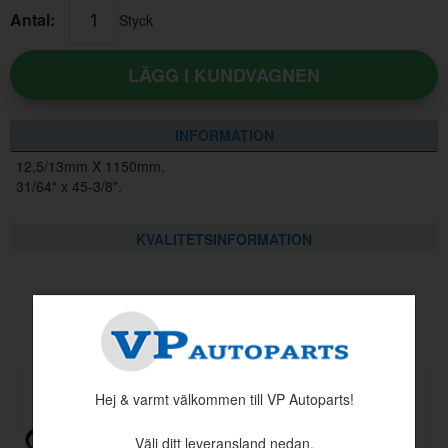
Antal:
Styck
LÄGG I KUNDVAGNEN
INFORMATION
12,5/13mm X 1150mm.
31/64" x 45-3/8".
KVALITETSINFORMATION
Andra köpte även
Hej & varmt välkommen till VP Autoparts!
Välj ditt leveransland nedan.