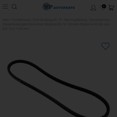
0
Hem
/
Ford/Mercury
/
Ford Mustang 65-73
/
Styrning/fjädring
/
Servostyrning
/
Styrservoslangar/drivremmar Mustang 65-73
/
Drivrem Styrservo 65-66 utan
A/C 13 x 1150 mm
×
Kanske någon av dessa produkter
kan intressera dig?