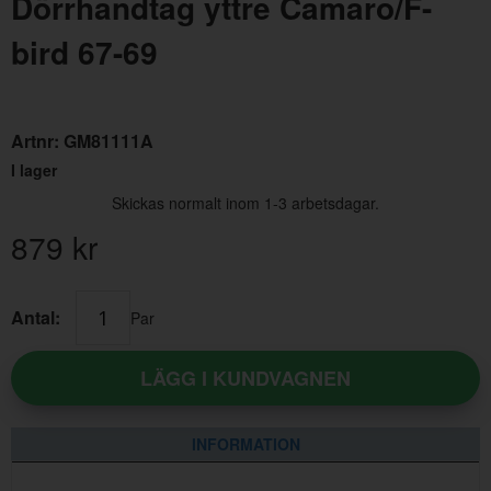
Dörrhandtag yttre Camaro/F-
bird 67-69
Artnr:
GM81111A
I lager
Skickas normalt inom 1-3 arbetsdagar.
Ventilationsgaller b-stolpe Camaro/F-bird 68-69
Spjä
879
kr
Artnr:
OER-K921
Artn
249 kr
495
Antal:
Par
LÄGG I KUNDVAGNEN
INFORMATION