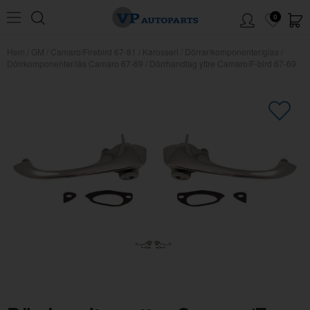
0
Hem
/
GM
/
Camaro/Firebird 67-81
/
Karosseri
/
Dörrar/komponenter/glas
/
Dörrkomponenter/lås Camaro 67-69
/
Dörrhandtag yttre Camaro/F-bird 67-69
×
Kanske någon av dessa produkter
kan intressera dig?