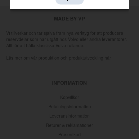
MADE BY VP
Vi tillverkar och tar själva fram nya verktyg för att producera
reservdelar som har utgått hos Volvo eller andra leverantörer.
Allt för att hålla klassiska Volvo rullande.
Läs mer om vår produktion och produktutveckling här
INFORMATION
Köpvillkor
Betalningsinformation
Leveransinformation
Returer & reklamationer
Presentkort