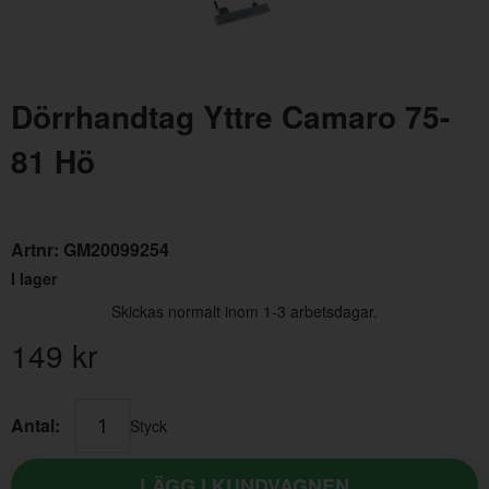
Dörrhandtag Yttre Camaro 75-
81 Hö
Dörrhandtag Yttre Camaro 75-81 Vä
Spjä
Artnr:
GM20099254
Artnr:
GM20099255
Artn
I lager
149 kr
495
Skickas normalt inom 1-3 arbetsdagar.
149
kr
Antal:
Styck
LÄGG I KUNDVAGNEN