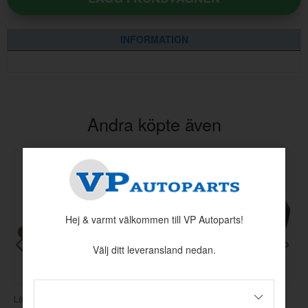
INFORMATION
Andra köpte även
Hej & varmt välkommen till VP Autoparts!
Välj ditt leveransland nedan.
-
Låscylindersats Camaro 68 set/5
Dörr Camaro 70-74 Hö
M