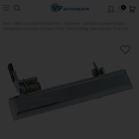
0
Hem
/
GM
/
Camaro/Firebird 67-81
/
Karosseri
/
Dörrar/komponenter/glas
/
Dörrkomponenter/lås Camaro 70-81
/
Dörrhandtag Yttre Camaro 75-81 Hö
×
Kanske någon av dessa produkter
kan intressera dig?