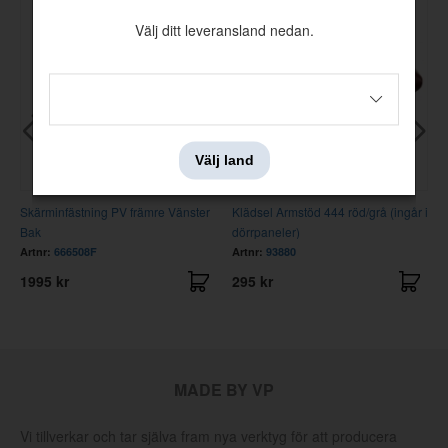
Välj ditt leveransland nedan.
Välj land
Skärminfästning PV främre Vänster
Klädsel Armstöd 444 röd/grå (ingår i
Bak
dörrpaneler)
Artnr:
666508F
Artnr:
93880
1995 kr
295 kr
MADE BY VP
Vi tillverkar och tar själva fram nya verktyg för att producera