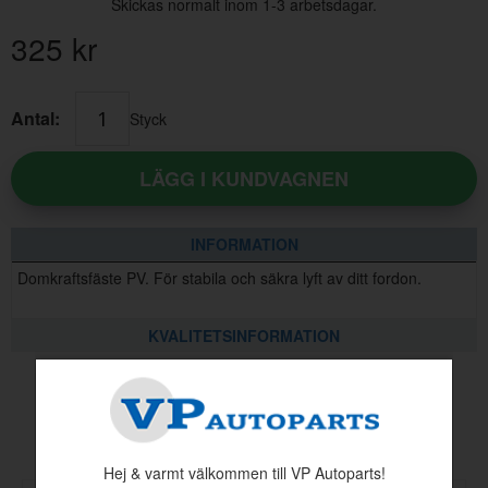
Skickas normalt inom 1-3 arbetsdagar.
325
kr
Antal:
Styck
LÄGG I KUNDVAGNEN
INFORMATION
Domkraftsfäste PV. För stabila och säkra lyft av ditt fordon.
KVALITETSINFORMATION
Andra köpte även
Hej & varmt välkommen till VP Autoparts!