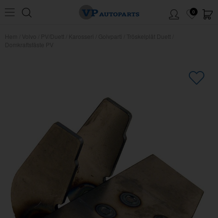
0
Hem
/
Volvo
/
PV/Duett
/
Karosseri
/
Golvparti
/
Tröskelplåt Duett
/
Domkraftsfäste PV
×
Kanske någon av dessa produkter
kan intressera dig?