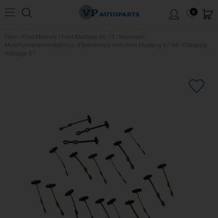
0
Hem
/
Ford/Mercury
/
Ford Mustang 65-73
/
Karosseri
/
Motorrum/skärminfästning
/
Fästelement motorrum Mustang 67-68
/
Clipssats
Kablage 67
×
Kanske någon av dessa produkter
kan intressera dig?