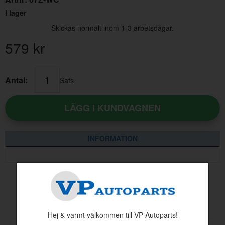
I lager
Skickas normalt inom 1-3 arbetsdagar.
579
kr
Antal:
Sats
LÄGG I KUNDVAGNEN
INFORMATION
Andra köpte även
Hej & varmt välkommen till VP Autoparts!