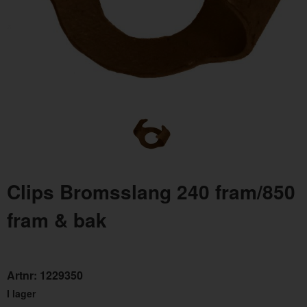
Bromsslang 240/260/700/900/V/S90 79-99 fram
Brom
Artnr:
1229347
Artn
Clips Bromsslang 240 fram/850
99 kr
150
fram & bak
Artnr:
1229350
I lager