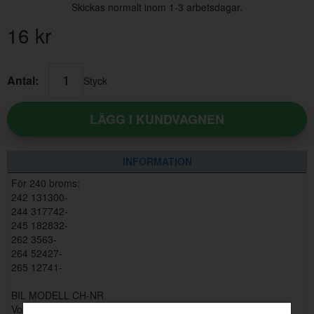
Skickas normalt inom 1-3 arbetsdagar.
16
kr
Antal:
Styck
LÄGG I KUNDVAGNEN
INFORMATION
För 240 broms:
242 131300-
244 317742-
245 182832-
262 3563-
264 52427-
265 12741-
BIL MODELL CH-NR
Volvo Alla 1229350