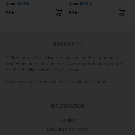
Artnr:
1329594
Artnr:
3546813
A
95 kr
89 kr
3
MADE BY VP
Vi tillverkar och tar själva fram nya verktyg för att producera
reservdelar som har utgått hos Volvo eller andra leverantörer.
Allt för att hålla klassiska Volvo rullande.
Läs mer om vår produktion och produktutveckling här
INFORMATION
Köpvillkor
Betalningsinformation