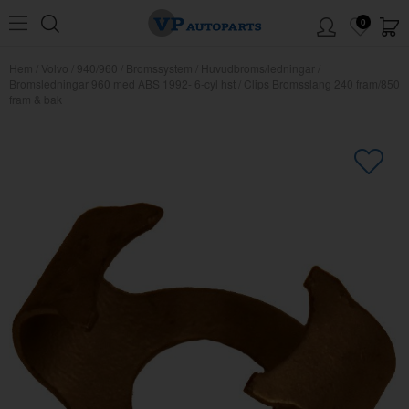
0
Hem
/
Volvo
/
940/960
/
Bromssystem
/
Huvudbroms/ledningar
/
Bromsledningar 960 med ABS 1992- 6-cyl hst
/
Clips Bromsslang 240 fram/850
fram & bak
×
Kanske någon av dessa produkter
kan intressera dig?