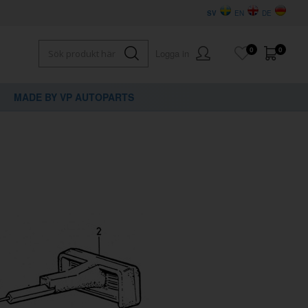
SV
EN
DE
0
0
Logga in
MADE BY VP AUTOPARTS