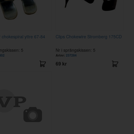
chokespiral yttre 67-84
Clips Chokewire Stromberg 175CD
ängskissen: 5
Nr i sprängskissen: 5
452
Artnr:
237284
69 kr