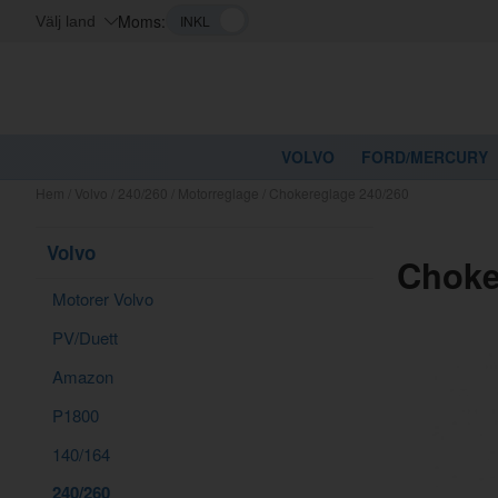
Moms:
Välj land
VOLVO
FORD/MERCURY
Hem
/
Volvo
/
240/260
/
Motorreglage
/
Chokereglage 240/260
Volvo
Choke
Motorer Volvo
PV/Duett
Amazon
P1800
140/164
240/260