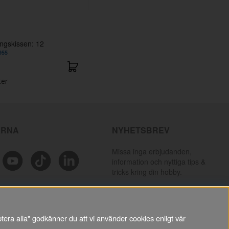
ängskissen: 12
955
ter
ÄRNA
NYHETSBREV
Missa inga erbjudanden,
information och nyttiga tips &
tricks kring din hobby.
PRENUMERERA
tera alla" godkänner du att vi använder cookies enligt vår