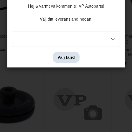
Hej & varmt välkommen till VP Autoparts!
Välj ditt leveransland nedan.
elförgasare
Wire
Klammer 
SU HS
ssen: 1
Nr i sprängskissen: 1
Nr i spr
Artnr:
1605133
Artnr:
419
Välj land
78 kr
19 kr