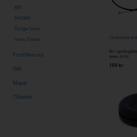
850
940/960
Övriga Volvo
Chokewire enk
Volvo Traktor
Nr i sprängski
Ford/Mercury
Artnr:
55192
169 kr
GM
Mopar
Tillbehör