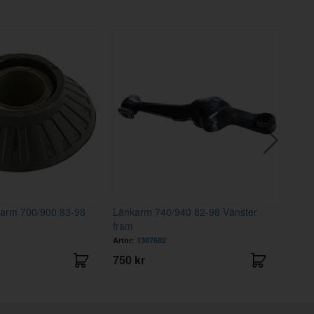
karm 700/900 83-98
Länkarm 740/940 82-98 Vänster
Länk
fram
Artnr:
1387682
Artnr
750 kr
750 