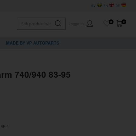
SV
EN
DE
0
0
Logga in
MADE BY VP AUTOPARTS
×
dig?
rm 740/940 83-95
agar.