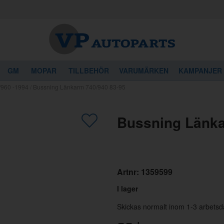
GM
MOPAR
TILLBEHÖR
VARUMÄRKEN
KAMPANJER
960 -1994
/
Bussning Länkarm 740/940 83-95
gon av dessa produkter kan intressera 
Bussning Länka
Artnr:
1359599
I lager
Skickas normalt inom 1-3 arbetsd