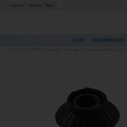
Moms:
Välj land
VOLVO
FORD/MERCURY
Hem
/
Volvo
/
940/960
/
Framvagn
/
Framvagn
/
Framvagnsupphängning 940/
Kanske nå