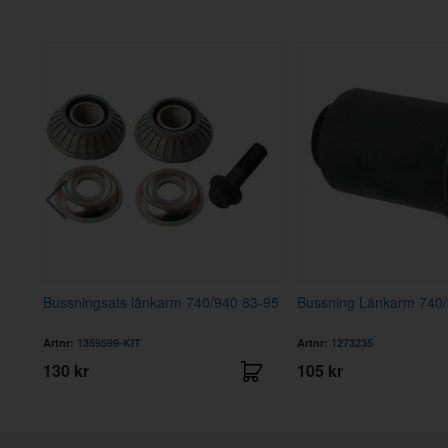
8
Bussningsats länkarm 740/940 83-95
Bussning Länkarm 740/
Artnr:
1359599-KIT
Artnr:
1273235
130 kr
105 kr