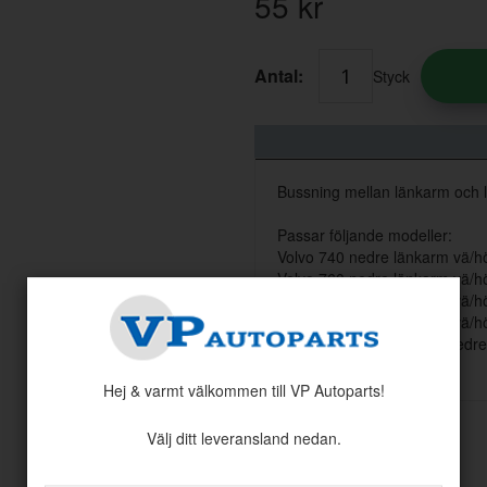
55
kr
Antal:
Styck
Bussning mellan länkarm och 
Passar följande modeller:
Volvo 740 nedre länkarm vä/h
Volvo 760 nedre länkarm vä/h
Volvo 940 nedre länkarm vä/h
Volvo 960 nedre länkarm vä/h
Volvo S/V90 1997~1998 nedre
Hej & varmt välkommen till VP Autoparts!
Välj ditt leveransland nedan.