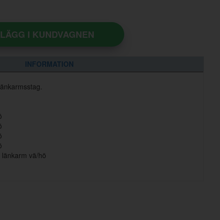
LÄGG I KUNDVAGNEN
INFORMATION
länkarmsstag.
ö
ö
ö
ö
 länkarm vä/hö