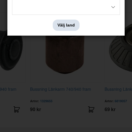
Andra köpte även
Välj land
940 fram
Bussning Länkarm 740/940 fram
Bussning Län
Artnr:
1329655
Artnr:
6819057
90 kr
69 kr