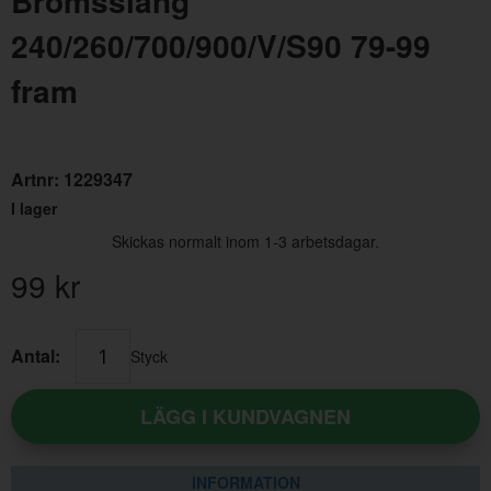
Bromsslang
240/260/700/900/V/S90 79-99
fram
Artnr:
1229347
I lager
Clips Bromsslang 240 fram/850 fram &amp; bak
Mont
Skickas normalt inom 1-3 arbetsdagar.
99
kr
Artnr:
1229350
Artn
16 kr
55 
Antal:
Styck
LÄGG I KUNDVAGNEN
INFORMATION