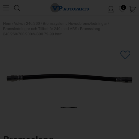
0
Hem
/
Volvo
/
240/260
/
Bromssystem
/
Huvudbroms/ledningar
/
Bromsledningar och Tillbehör 240 med ABS
/
Bromsslang
240/260/700/900/V/S90 79-99 fram
×
Kanske någon av dessa produkter
kan intressera dig?