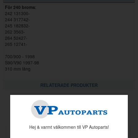
För 240 broms
:
242 131300-
244 317742-
245 182832-
262 3563-
264 52427-
265 12741-
700/900 - 1998
S90/V90 1997-98
310 mm lång
RELATERADE PRODUKTER
Andra köpte även
Hej & varmt välkommen till VP Autoparts!