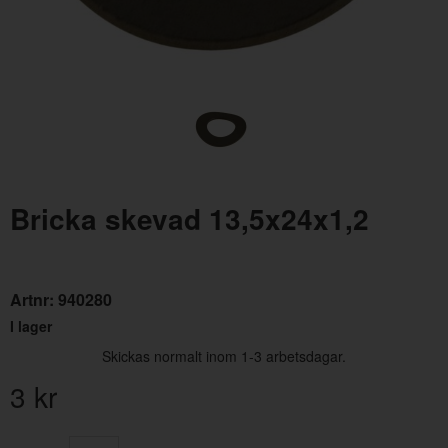
Bricka skevad 13,5x24x1,2
Mutter UNF 1/2-20 h=7,9 mm
Bric
Artnr:
940154
Artn
11 kr
2 kr
Artnr:
940280
I lager
Skickas normalt inom 1-3 arbetsdagar.
3
kr