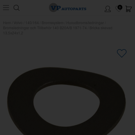
0
Hem
/
Volvo
/
140/164
/
Bromssystem
/
Huvudbroms/ledningar
/
Bromsledningar och Tillbehör 140 B20A/B 1971-74
/
Bricka skevad
13,5x24x1,2
×
Kanske någon av dessa produkter
kan intressera dig?