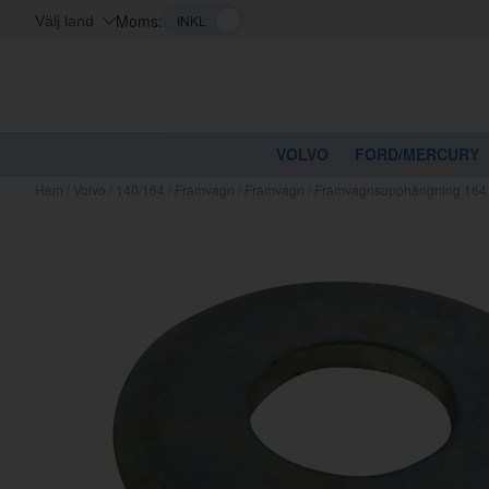
Moms:
Välj land
VOLVO
FORD/MERCURY
Hem
/
Volvo
/
140/164
/
Framvagn
/
Framvagn
/
Framvagnsupphängning 164
Kanske nå