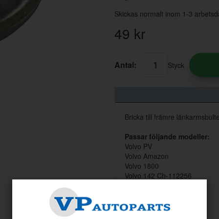
Skickas normalt inom 1-3 arbetsd
49
kr
Antal:
Styck
Bricka till främre länkarmsbu
Passar följande modeller:
Volvo PV
Volvo Amazon
Volvo 1800
Volvo 142 Ch-112256
Volvo 144 Ch-138379
Volvo 145 Ch-30706
Volvo 164 Ch-12199