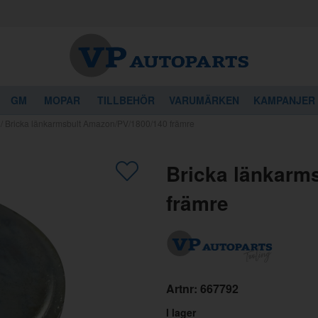
GM
MOPAR
TILLBEHÖR
VARUMÄRKEN
KAMPANJER
/
Bricka länkarmsbult Amazon/PV/1800/140 främre
gon av dessa produkter kan intressera 
Bricka länkarm
främre
Artnr:
667792
I lager