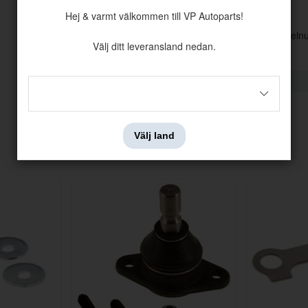
Diameter hål
14,5 mm
Hej & varmt välkommen till VP Autoparts!
Denna artikel ersätter artike
Välj ditt leveransland nedan.
Välj land
Andra köpte även