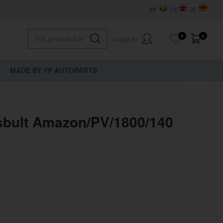
SV
EN
DE
0
0
Logga in
MADE BY VP AUTOPARTS
×
dig?
sbult Amazon/PV/1800/140