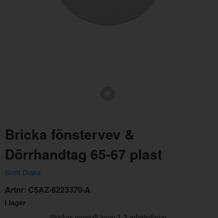
Bussning Fönstervev 64-68
Clip
Artnr:
C0AB-6423240-B
Artn
Bricka fönstervev &
19 kr
9 kr
Dörrhandtag 65-67 plast
Scott Drake
Artnr:
C5AZ-6223370-A
I lager
Skickas normalt inom 1-3 arbetsdagar.