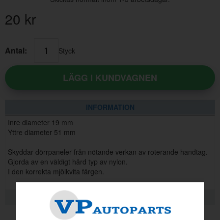
20
kr
Antal:
Styck
LÄGG I KUNDVAGNEN
INFORMATION
Inre diameter 19 mm
Yttre diameter 51 mm
Skyddar dörrpaneler från nötande verkan av roterande handtag.
Gjorda av en väldigt hård typ av nylon.
I den korrekta mjölkvita färgen.
RELATERADE PRODUKTER