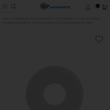
0
Hem
/
Ford/Mercury
/
Ford Mustang 65-73
/
Inredning
/
Dörrkomponenter
/
Handtag/vevar 65-67
/
Bricka fönstervev & Dörrhandtag 65-67 plast
×
Kanske någon av dessa produkter
kan intressera dig?