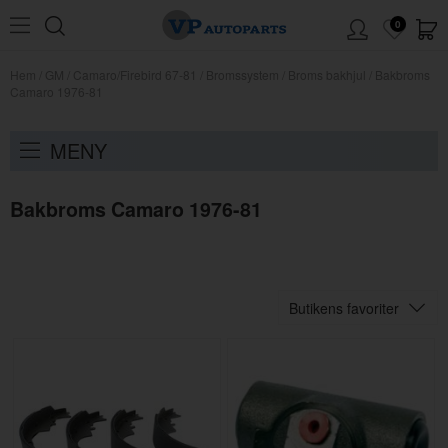
0
Hem
/
GM
/
Camaro/Firebird 67-81
/
Bromssystem
/
Broms bakhjul
/
Bakbroms
Camaro 1976-81
MENY
Bakbroms Camaro 1976-81
Butikens favoriter