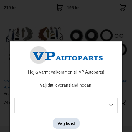
219 kr
195 kr
Hej & varmt välkommen till VP Autoparts!
Monteringssats Bromsback GM Bak
Rep.sats bromsok Camaro 68-69 bak
Välj ditt leveransland nedan.
9,5x2" Super kit
Artnr:
H2319
Artnr:
DOR-D46455
749 kr
295 kr
Visar
1-6
av
6
produkter
Välj land