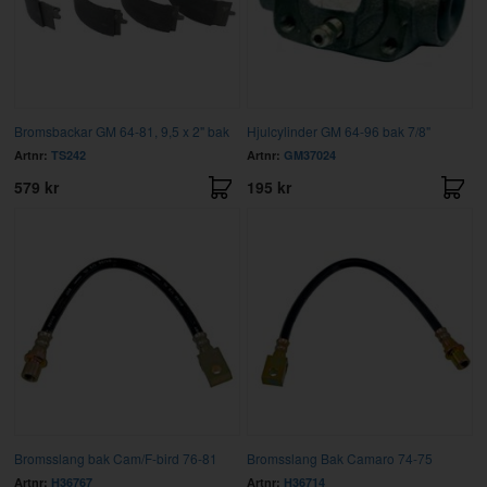
Bromsbackar GM 64-81, 9,5 x 2" bak
Hjulcylinder GM 64-96 bak 7/8"
Artnr:
TS242
Artnr:
GM37024
579 kr
195 kr
Bromsslang bak Cam/F-bird 76-81
Bromsslang Bak Camaro 74-75
Artnr:
H36767
Artnr:
H36714