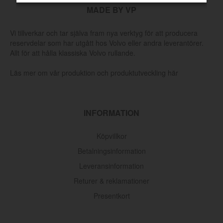
MADE BY VP
Vi tillverkar och tar själva fram nya verktyg för att producera
reservdelar som har utgått hos Volvo eller andra leverantörer.
Allt för att hålla klassiska Volvo rullande.
Läs mer om vår produktion och produktutveckling här
INFORMATION
Köpvillkor
Betalningsinformation
Leveransinformation
Returer & reklamationer
Presentkort