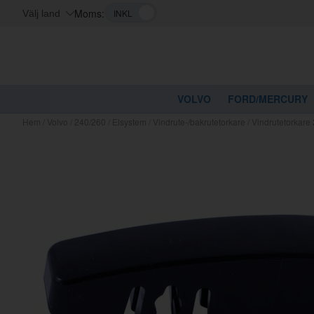
Moms:
Välj land
VOLVO
FORD/MERCURY
Hem
/
Volvo
/
240/260
/
Elsystem
/
Vindrute-/bakrutetorkare
/
Vindrutetorkare
Kanske nå