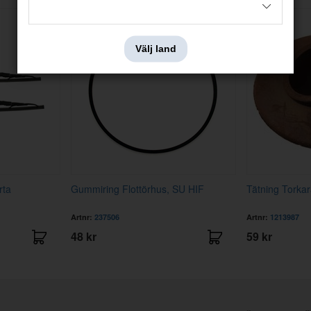
Välj land
rta
Gummiring Flottörhus, SU HIF
Tätning Torka
Artnr:
237506
Artnr:
1213987
48 kr
59 kr