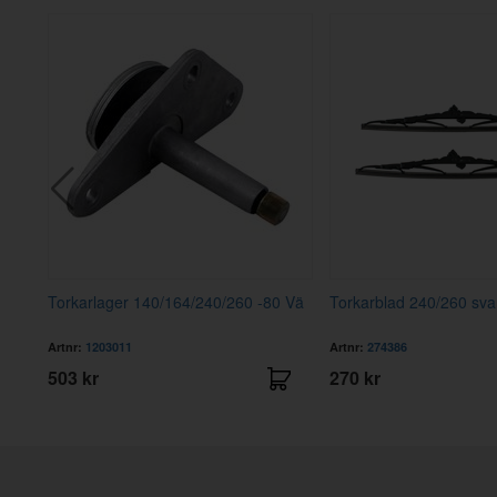
ES"
Torkarlager 140/164/240/260 -80 Vä
Torkarblad 240/260 sva
Artnr:
1203011
Artnr:
274386
503 kr
270 kr