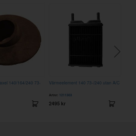
raxel 140/164/240 73-
Värmeelement 140 73-/240 utan A/C
Konso
Artnr:
1211303
Artnr
2495 kr
1211