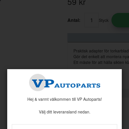
59
kr
Antal:
Styck
Praktisk adapter för torkarbla
Gör det enkelt att montera nya
Ett måste för att hålla sikten 
Åtgång per bil
: 2
Hej & varmt välkommen till VP Autoparts!
Välj ditt leveransland nedan.
Andra köpte även