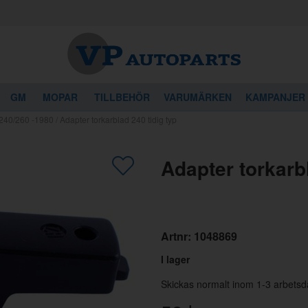
GM
MOPAR
TILLBEHÖR
VARUMÄRKEN
KAMPANJER
 240/260 -1980
/
Adapter torkarblad 240 tidig typ
gon av dessa produkter kan intressera 
Adapter torkarbl
Artnr:
1048869
I lager
Skickas normalt inom 1-3 arbetsd