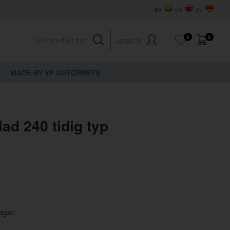
SV
EN
DE
0
0
Logga in
MADE BY VP AUTOPARTS
×
dig?
ad 240 tidig typ
agar.