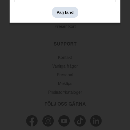
Leveransinformation
Välj land
Returer & reklamationer
Presentkort
SUPPORT
Kontakt
Vanliga frågor
Personal
Mektips
Prislistor/kataloger
FÖLJ OSS GÄRNA