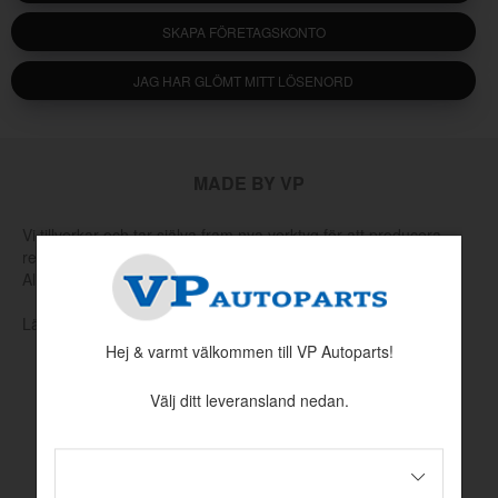
SKAPA FÖRETAGSKONTO
JAG HAR GLÖMT MITT LÖSENORD
MADE BY VP
Vi tillverkar och tar själva fram nya verktyg för att producera
reservdelar som har utgått hos Volvo eller andra leverantörer.
Allt för att hålla klassiska Volvo rullande.
Läs mer om vår produktion och produktutveckling här
Hej & varmt välkommen till VP Autoparts!
Välj ditt leveransland nedan.
INFORMATION
Köpvillkor
Betalningsinformation