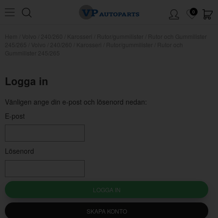
0
Hem
/
Volvo
/
240/260
/
Karosseri
/
Rutor/gummilister
/
Rutor och Gummilister
245/265
/
Volvo / 240/260 / Karosseri / Rutor/gummilister / Rutor och
Gummilister 245/265
Logga in
Vänligen ange din e-post och lösenord nedan:
E-post
Lösenord
LOGGA IN
SKAPA KONTO