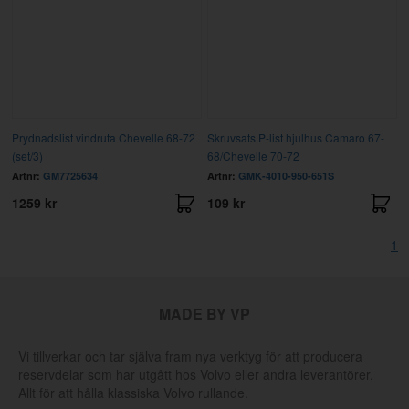
Prydnadslist vindruta Chevelle 68-72
Skruvsats P-list hjulhus Camaro 67-
(set/3)
68/Chevelle 70-72
Artnr:
GM7725634
Artnr:
GMK-4010-950-651S
1259 kr
109 kr
1
MADE BY VP
Vi tillverkar och tar själva fram nya verktyg för att producera
reservdelar som har utgått hos Volvo eller andra leverantörer.
Allt för att hålla klassiska Volvo rullande.