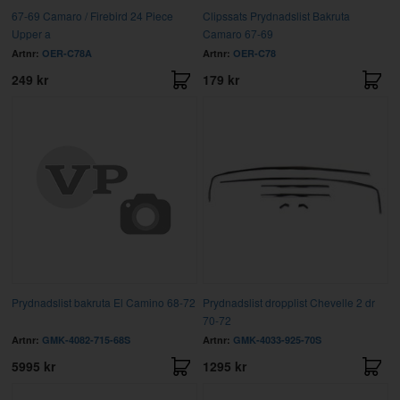
67-69 Camaro / Firebird 24 Piece
Clipssats Prydnadslist Bakruta
Upper a
Camaro 67-69
Artnr:
OER-C78A
Artnr:
OER-C78
249 kr
179 kr
Prydnadslist bakruta El Camino 68-72
Prydnadslist dropplist Chevelle 2 dr
70-72
Artnr:
GMK-4082-715-68S
Artnr:
GMK-4033-925-70S
5995 kr
1295 kr