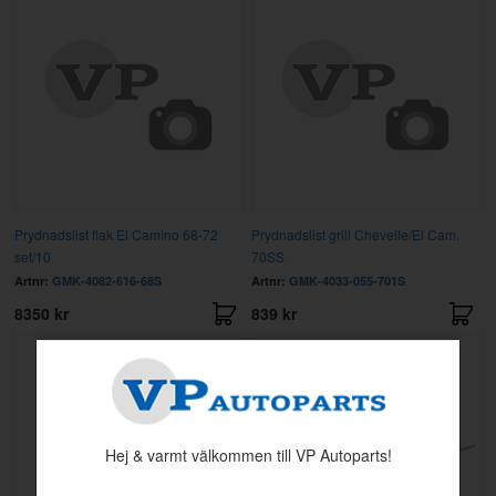
Prydnadslist flak El Camino 68-72
Prydnadslist grill Chevelle/El Cam.
set/10
70SS
Artnr:
GMK-4082-616-68S
Artnr:
GMK-4033-055-701S
8350 kr
839 kr
Hej & varmt välkommen till VP Autoparts!