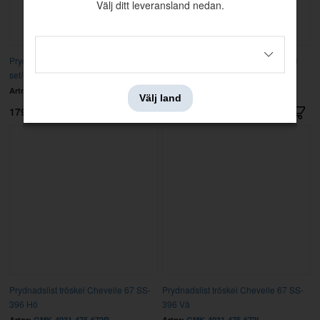
Välj ditt leveransland nedan.
Prydnadslist hjulhus Chevelle 70-72
Prydnadslist huv bakre Chevelle/El
set/4
Cam 70-72
Artnr:
GMK-4033-950-70S
Artnr:
GMK-4033-250-70
Välj land
1799 kr
719 kr
Prydnadslist tröskel Chevelle 67 SS-
Prydnadslist tröskel Chevelle 67 SS-
396 Hö
396 Vä
Artnr:
GMK-4031-475-672R
Artnr:
GMK-4031-475-672L