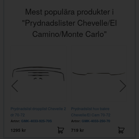
Mest populära produkter i
"Prydnadslister Chevelle/El
Camino/Monte Carlo"
aro
Prydnadslist dropplist Chevelle 2
Prydnadslist huv bakre
Pryd
dr 70-72
Chevelle/El Cam 70-72
68-7
Artnr:
GMK-4033-925-70S
Artnr:
GMK-4033-250-70
Artn
1295 kr
719 kr
125