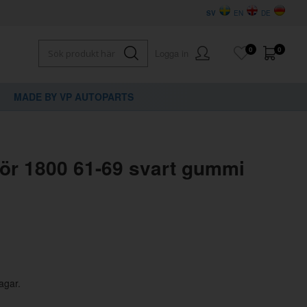
SV
EN
DE
0
0
Logga in
MADE BY VP AUTOPARTS
×
dig?
hör 1800 61-69 svart gummi
agar.