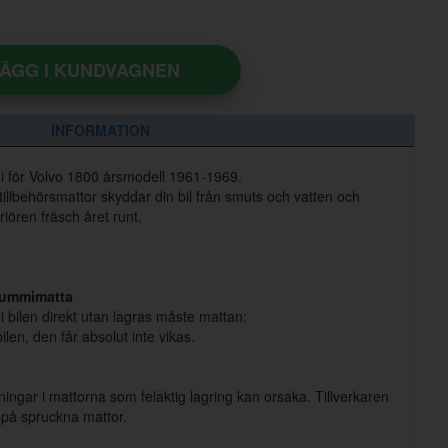
ÄGG I KUNDVAGNEN
INFORMATION
mi för Volvo 1800 årsmodell 1961-1969.
 tillbehörsmattor skyddar din bil från smuts och vatten och
eriören fräsch året runt.
 gummimatta
 bilen direkt utan lagras måste mattan:
ilen, den får absolut inte vikas.
dningar i mattorna som felaktig lagring kan orsaka. Tillverkaren
 på spruckna mattor.