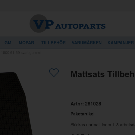
GM
MOPAR
TILLBEHÖR
VARUMÄRKEN
KAMPANJER
r 1800 61-69 svart gummi
gon av dessa produkter kan intressera 
Mattsats Tillbe
Artnr:
281028
Paketartikel
Skickas normalt inom 1-3 arbetsd