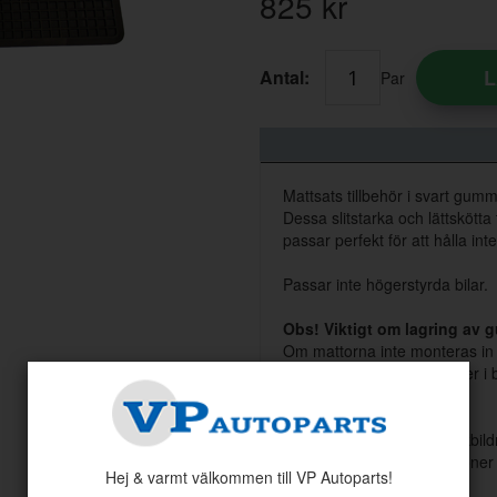
825
kr
L
Antal:
Par
Mattsats tillbehör i svart gum
Dessa slitstarka och lättskötta
passar perfekt för att hålla int
Passar inte högerstyrda bilar.
Obs! Viktigt om lagring av
Om mattorna inte monteras in i
Lagras plant som den ligger i b
Lagras mörkt och kallt.
Detta för att undvika sprickbil
godkänner inga reklamationer
Hej & varmt välkommen till VP Autoparts!