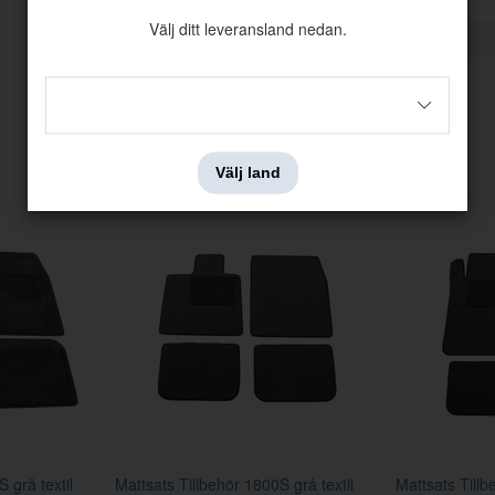
Välj ditt leveransland nedan.
Andra köpte även
Välj land
 grå textil
Mattsats Tillbehör 1800S grå textil
Mattsats Tillb