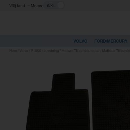
Moms:
Välj land
VOLVO
FORD/MERCURY
Hem
/
Volvo
/
P1800
/
Inredning
/
Mattor
/
Tillbehörsmattor
/
Mattsats Tillbehö
Kanske nå