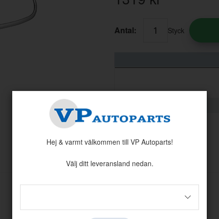
Antal:
Styck
Hej & varmt välkommen till VP Autoparts!
Andra köpte även
Välj ditt leveransland nedan.