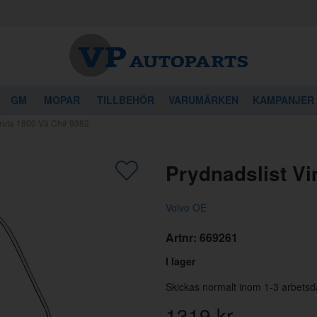
GM
MOPAR
TILLBEHÖR
VARUMÄRKEN
KAMPANJER
druta 1800 Vä Ch# 9382-
gon av dessa produkter kan intressera 
Prydnadslist Vi
Volvo OE
Artnr:
669261
I lager
Skickas normalt inom 1-3 arbetsd
1319
kr