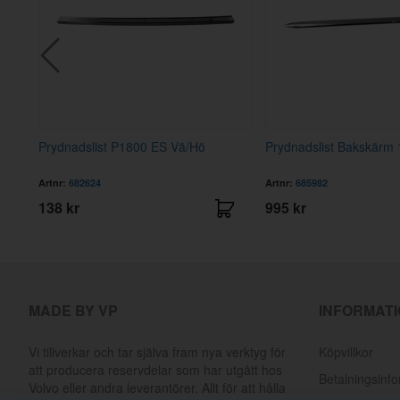
st
Prydnadslist P1800 ES Vä/Hö
Prydnadslist Bakskärm 
Artnr:
682624
Artnr:
685982
138 kr
995 kr
MADE BY VP
INFORMAT
Vi tillverkar och tar själva fram nya verktyg för
Köpvillkor
att producera reservdelar som har utgått hos
Betalningsinf
Volvo eller andra leverantörer. Allt för att hålla