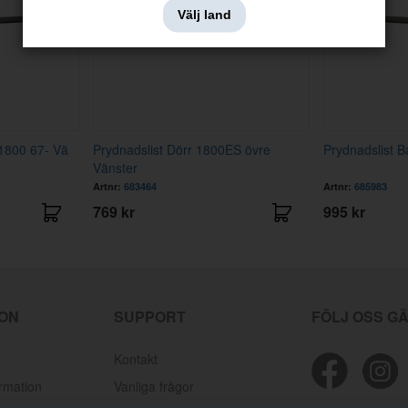
Välj land
1800 67- Vä
Prydnadslist Dörr 1800ES övre
Prydnadslist 
Vänster
Artnr:
683464
Artnr:
685983
769 kr
995 kr
ION
SUPPORT
FÖLJ OSS G
Kontakt
ormation
Vanliga frågor