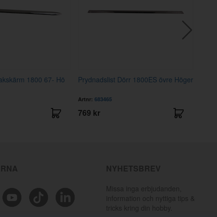
Bakskärm 1800 67- Hö
Prydnadslist Dörr 1800ES övre Höger
Pryd
Artnr:
683465
Artnr
769 kr
1415
ÄRNA
NYHETSBREV
Missa inga erbjudanden,
information och nyttiga tips &
tricks kring din hobby.