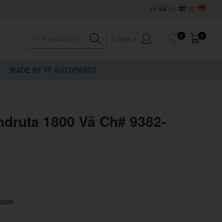
SV
EN
DE
0
0
Logga in
MADE BY VP AUTOPARTS
×
dig?
ndruta 1800 Vä Ch# 9382-
agar.