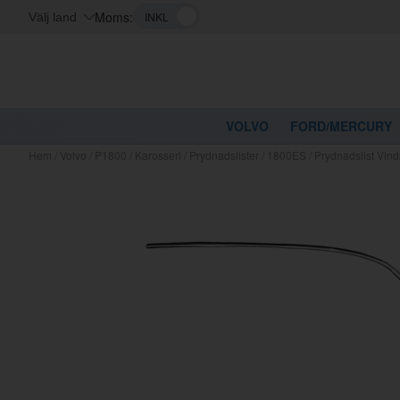
Moms:
Välj land
VOLVO
FORD/MERCURY
Hem
/
Volvo
/
P1800
/
Karosseri
/
Prydnadslister
/
1800ES
/
Prydnadslist Vin
Kanske nå