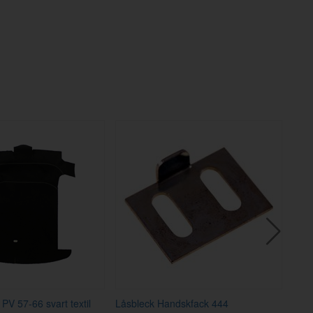
PV 57-66 svart textil
Låsbleck Handskfack 444
Kabl