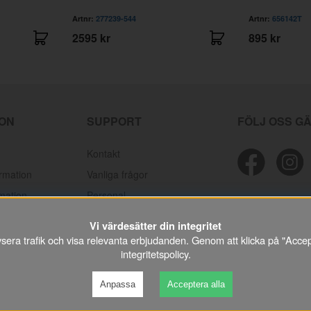
Artnr:
277239-544
Artnr:
656142T
2595 kr
895 kr
ION
SUPPORT
FÖLJ OSS G
Kontakt
ormation
Vanliga frågor
mation
Personal
lamationer
Mektips
Vi värdesätter din integritet
Prislistor/kataloger
lysera trafik och visa relevanta erbjudanden. Genom att klicka på "Accep
integritetspolicy
.
Anpassa
Acceptera alla
©
2026 VP Autoparts AB.
All rights reserved.