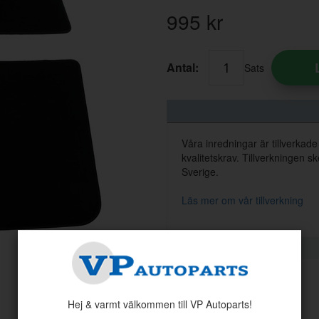
995
kr
Antal:
Sats
Våra inredningar är tillverkad
kvalitetskrav. Tillverkningen s
Sverige.
Läs mer om vår tillverkning
Hej & varmt välkommen till VP Autoparts!