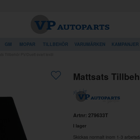
GM
MOPAR
TILLBEHÖR
VARUMÄRKEN
KAMPANJER
ts Tillbehör PV/Duett svart textil
gon av dessa produkter kan intressera 
Mattsats Tillbeh
Artnr:
279633T
I lager
Skickas normalt inom 1-3 arbetsd