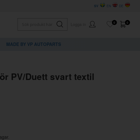
SV
EN
DE
0
0
Logga in
MADE BY VP AUTOPARTS
×
dig?
ör PV/Duett svart textil
agar.