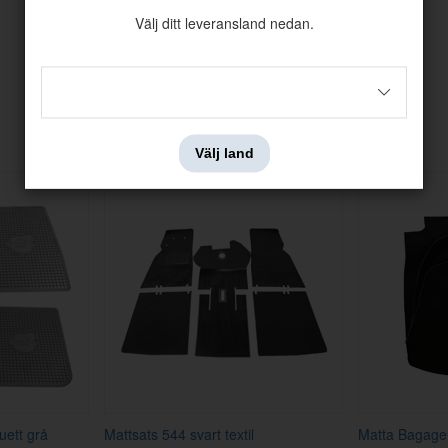
Välj ditt leveransland nedan.
Andra köpte även
Välj land
uett grå
Mattsats 544 svart textil
Matta Bagage 