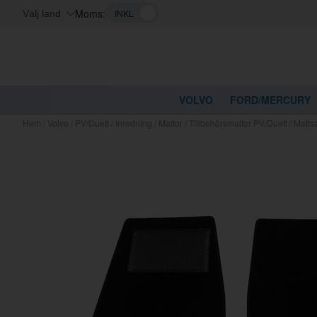
Moms:
Välj land
VOLVO
FORD/MERCURY
Hem
/
Volvo
/
PV/Duett
/
Inredning
/
Mattor
/
Tillbehörsmattor PV/Duett
/
Mattsa
Kanske nå