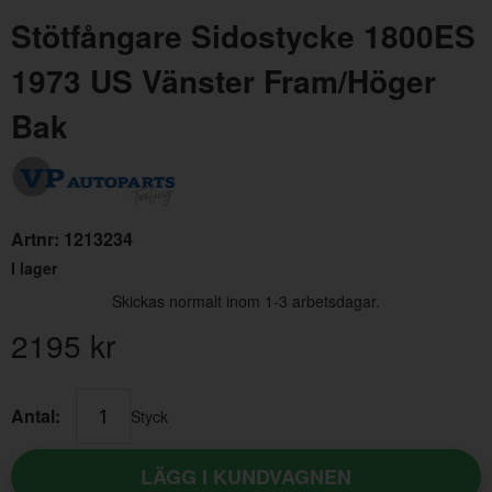
Stötfångare Sidostycke 1800ES
1973 US Vänster Fram/Höger
Bak
Clips Dörrpanel PV/Duett 51-/Amazon/1800
Olje
Artnr:
1213234
Artnr:
95290-A
Artn
I lager
10 kr
145
Skickas normalt inom 1-3 arbetsdagar.
2195
kr
Antal:
Styck
LÄGG I KUNDVAGNEN