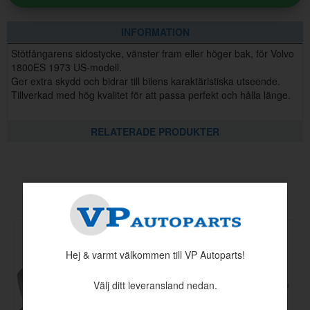
INFORMATION
Stötfångarens sidostycke, vänster fram eller höger bak, för Volvo
1800ES 1973 US-modell.
Ger extra skydd och bidrar till bilens karaktäristiska utseende.
Tillverkad med hög kvalitet för att passa perfekt och hålla länge.
RELATERADE PRODUKTER
Andra köpte även
Hej & varmt välkommen till VP Autoparts!
Välj ditt leveransland nedan.