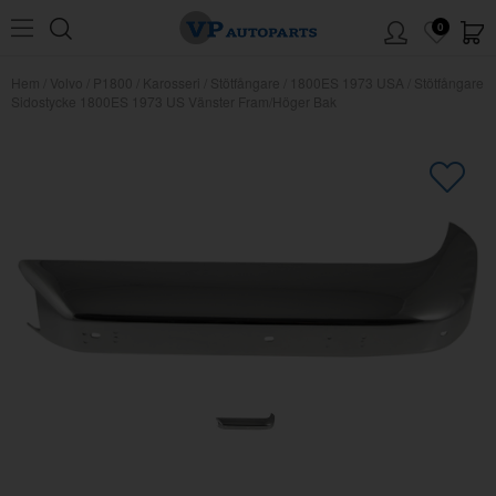
0
Hem
/
Volvo
/
P1800
/
Karosseri
/
Stötfångare
/
1800ES 1973 USA
/
Stötfångare
Sidostycke 1800ES 1973 US Vänster Fram/Höger Bak
×
Kanske någon av dessa produkter
kan intressera dig?