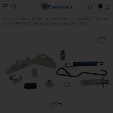
0
Hem
/
GM
/
Camaro/Firebird 67-81
/
Bromssystem
/
Broms bakhjul
/
Bakbroms
Camaro 1967-75
/
Monteringssats Självjustering GM 64-85 Vä
×
Kanske någon av dessa produkter
kan intressera dig?