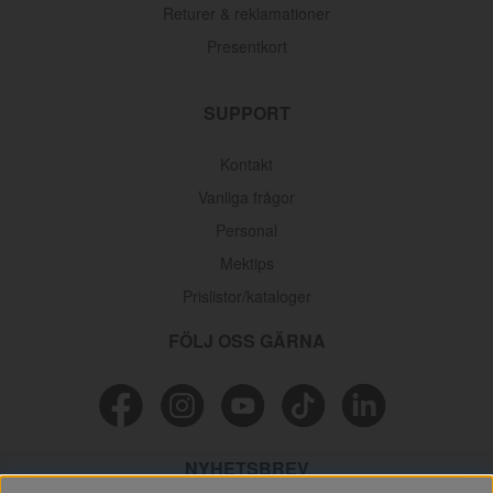
Returer & reklamationer
Presentkort
SUPPORT
Kontakt
Vanliga frågor
Personal
Mektips
Prislistor/kataloger
FÖLJ OSS GÄRNA
NYHETSBREV