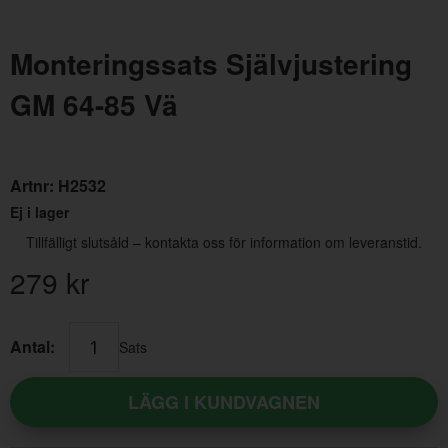
Monteringssats Självjustering
GM 64-85 Vä
Artnr:
H2532
Hjulcylinder GM 67-74 Hö fram
Mont
Ej i lager
Tillfälligt slutsåld – kontakta oss för information om leveranstid.
Artnr:
GM37020
Artn
299 kr
149
279
kr
Antal:
Sats
LÄGG I KUNDVAGNEN