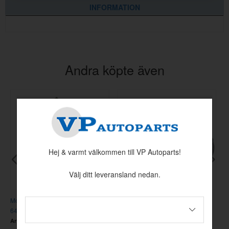
INFORMATION
Andra köpte även
Hej & varmt välkommen till VP Autoparts!
Välj ditt leveransland nedan.
Monteringssats Självjustering GM
Bromstrumma bak GM 9,5x2"
S
64-85 Hö
3
Artnr:
H2533
Artnr:
GM8798
A