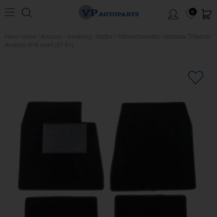
0
Hem
/
Volvo
/
Amazon
/
Inredning
/
Mattor
/
Tillbehörsmattor
/
Mattsats Tillbehör
Amazon B16 svart (57-61)
×
Kanske någon av dessa produkter
kan intressera dig?