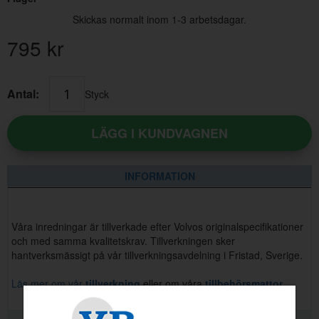
Skickas normalt inom 1-3 arbetsdagar.
795
kr
Antal:
Styck
LÄGG I KUNDVAGNEN
INFORMATION
Våra inredningar är tillverkade efter Volvos originalspecifikationer
och med samma kvalitetskrav. Tillverkningen sker
hantverksmässigt på vår tillverkningsavdelning i Fristad, Sverige.
Läs mer om vår
tillverkning
eller om våra
tillbehörsmattor
.