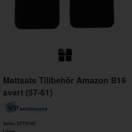
Mattsats Amazon 65-70 grå textil
Mat
Artnr:
277221
Art
Mattsats Tillbehör Amazon B16
2795 kr
27
svart (57-61)
Artnr:
277214T
I lager