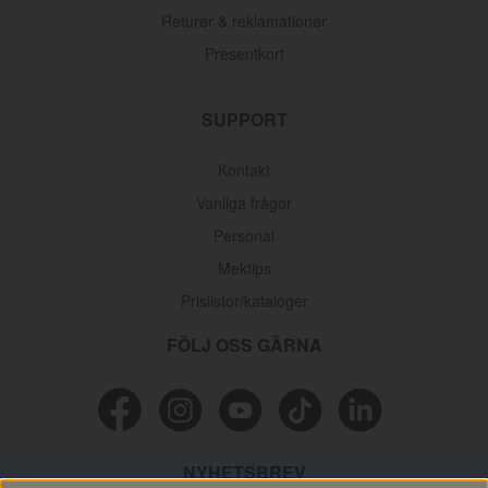
Returer & reklamationer
Presentkort
SUPPORT
Kontakt
Vanliga frågor
Personal
Mektips
Prislistor/kataloger
FÖLJ OSS GÄRNA
Oljefilter Volvo 1962-1998
Artnr:
3517857
116 kr
NYHETSBREV