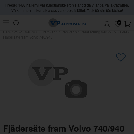
Fredag 14/8
håller vi vår kundtjänsttelefon stängd då vi är på Vallåkraträffen.
Välkommen att kontakta oss via e-post istället. Tack för din förståelse!
0
Hem
/
Volvo
/
940/960
/
Framvagn
/
Framvagn
/
Framfjädring 940 -98/960 -94
/
Fjädersäte fram Volvo 740/940
×
Kanske någon av dessa produkter
kan intressera dig?
Fjädersäte fram Volvo 740/940