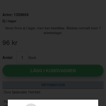
Artnr:
1359654
Ej i lager
Varan finns ej i lager, men kan beställas. Skickas normalt inom 7
arbetsdagar.
96
kr
Konsol
Antal:
Styck
Artnr:
3530587
LÄGG I KUNDVAGNEN
91.20 kr
INFORMATION
Övre fjädersäte 740/940.
Passar till: