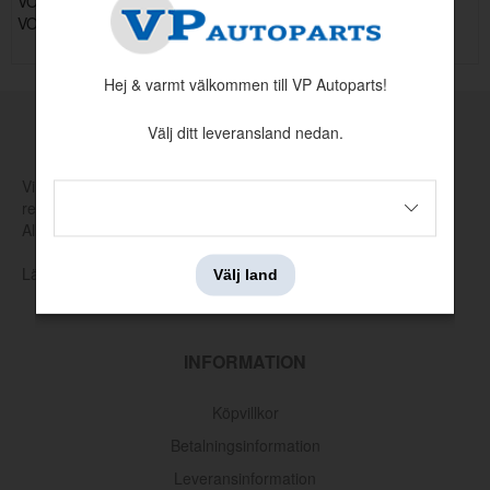
VOLVO 740 / 760 / 780 1985-
VOLVO 940 / 960 / 940 1991-1998
Hej & varmt välkommen till VP Autoparts!
Välj ditt leveransland nedan.
MADE BY VP
Vi tillverkar och tar själva fram nya verktyg för att producera
reservdelar som har utgått hos Volvo eller andra leverantörer.
Allt för att hålla klassiska Volvo rullande.
Läs mer om vår produktion och produktutveckling här
Välj land
Bränslerör pump-filter 200/700/900
INFORMATION
Artnr:
1312297
156 kr
Köpvillkor
Betalningsinformation
Leveransinformation