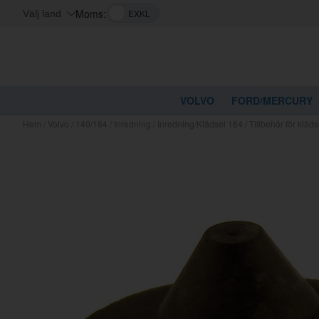
Moms:
Välj land
VOLVO
FORD/MERCURY
Hem
/
Volvo
/
140/164
/
Inredning
/
Inredning/Klädsel 164
/
Tillbehör för klä
Kanske nå