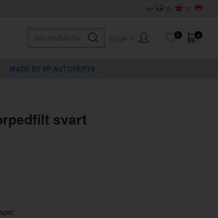
SV
EN
DE
0
0
Logga in
MADE BY VP AUTOPARTS
×
dig?
pedfilt svart
agar.