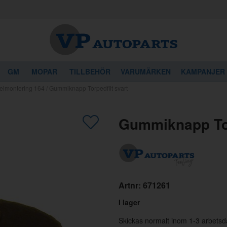
GM
MOPAR
TILLBEHÖR
VARUMÄRKEN
KAMPANJER
dselmontering 164
/
Gummiknapp Torpedfilt svart
gon av dessa produkter kan intressera 
Gummiknapp Tor
Artnr:
671261
I lager
Skickas normalt inom 1-3 arbetsd