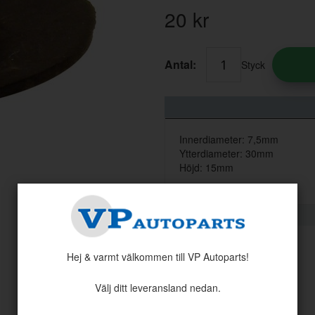
20
kr
Antal:
Styck
Innerdiameter: 7,5mm
Ytterdiameter: 30mm
Höjd: 15mm
Hej & varmt välkommen till VP Autoparts!
Välj ditt leveransland nedan.