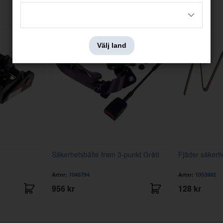
Andra köpte även
Välj land
Säkerhetsbälte fram 3-punkt Grått
Fjäder säkerhe
Artnr:
1048794
Artnr:
1053982
956 kr
128 kr