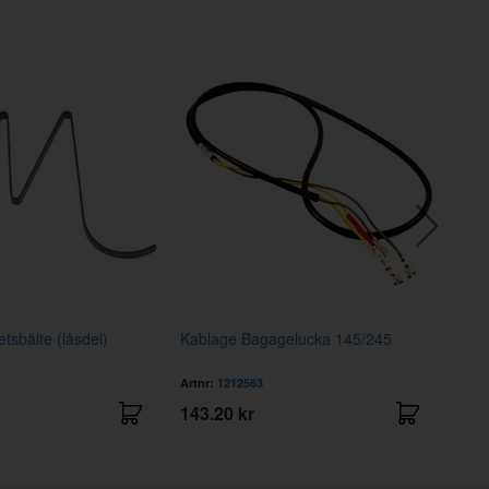
tsbälte (låsdel)
Kablage Bagagelucka 145/245
Gumm
Artnr:
1212563
Artnr
143.20 kr
20 