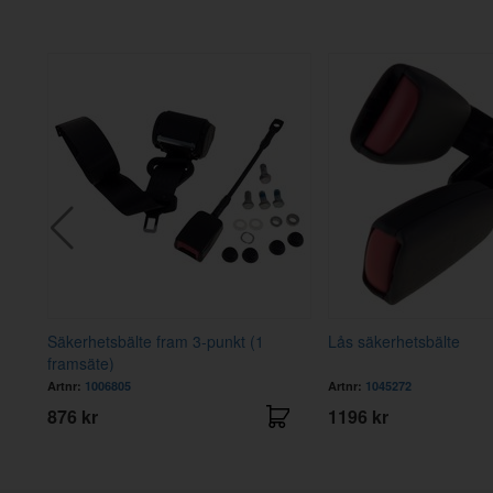
vart
Säkerhetsbälte fram 3-punkt (1
Lås säkerhetsbälte
framsäte)
Artnr:
1006805
Artnr:
1045272
876 kr
1196 kr