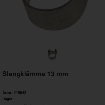
Tvärbalk växellåda upphängning 64-66
Artnr:
C5ZZ-6A023
476 kr
Slangklämma 13 mm
Artnr:
945642
I lager