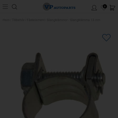
0
Hem
/
Tillbehör
/
Fästelement
/
Slangklämmor
/
Slangklämma 13 mm
×
Kanske någon av dessa produkter
kan intressera dig?