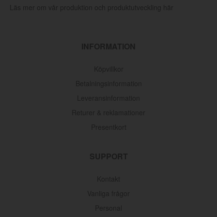
Läs mer om vår produktion och produktutveckling här
INFORMATION
Köpvillkor
Betalningsinformation
Leveransinformation
Returer & reklamationer
Presentkort
Oljefilter Volvo 1962-1998
SUPPORT
Artnr:
3517857
Kontakt
116 kr
Vanliga frågor
Personal