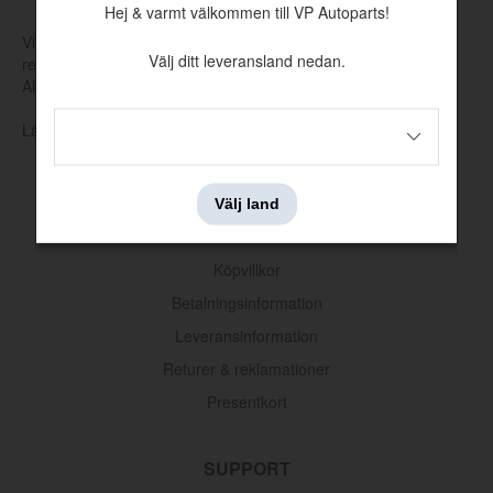
Hej & varmt välkommen till VP Autoparts!
Vi tillverkar och tar själva fram nya verktyg för att producera
Välj ditt leveransland nedan.
reservdelar som har utgått hos Volvo eller andra leverantörer.
Allt för att hålla klassiska Volvo rullande.
Läs mer om vår produktion och produktutveckling här
Välj land
INFORMATION
Köpvillkor
Klamma
Betalningsinformation
Artnr:
1326042
Leveransinformation
52.80 kr
Returer & reklamationer
Presentkort
SUPPORT