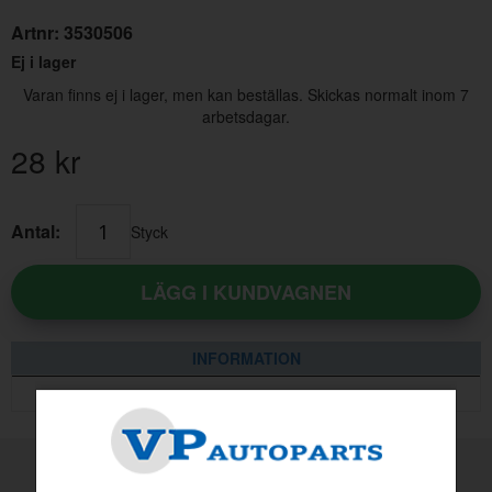
Artnr:
3530506
Ej i lager
Varan finns ej i lager, men kan beställas. Skickas normalt inom 7
arbetsdagar.
28
kr
Monteringssats Grill 69-70 Mustang
Antal:
Styck
Artnr:
C9ZB-8200-MK
LÄGG I KUNDVAGNEN
135.20 kr
INFORMATION
MADE BY VP