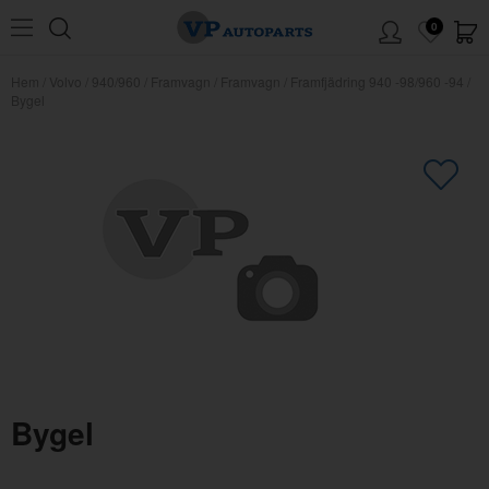
0
Hem
/
Volvo
/
940/960
/
Framvagn
/
Framvagn
/
Framfjädring 940 -98/960 -94
/
Bygel
×
Kanske någon av dessa produkter
kan intressera dig?
Bygel