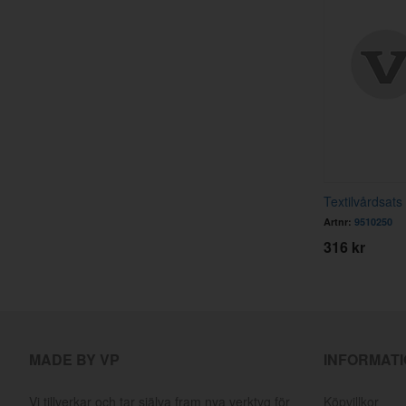
Textilvårdsats
Artnr:
9510250
316 kr
MADE BY VP
INFORMAT
Vi tillverkar och tar själva fram nya verktyg för
Köpvillkor