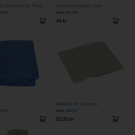
ax Ceramic 0,5L Pump
Autosol kromglans 75ml
4730
Artnr:
SK1003
40 kr
Klibbduk för lackering
4710
Artnr:
000761
23.20 kr