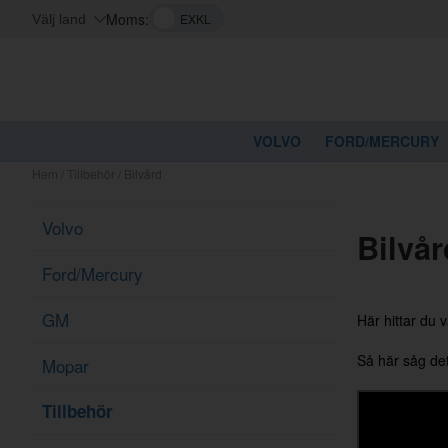
Moms:
Välj land
VOLVO
FORD/MERCURY
Hem
/
Tillbehör
/
Bilvård
Volvo
Bilvår
Ford/Mercury
GM
Här hittar du 
Så här såg de
Mopar
Tillbehör