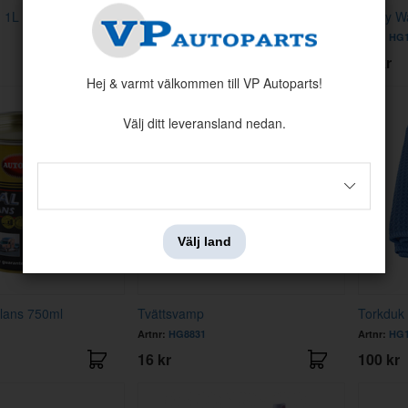
ng 1L med pump
Skumschampo Ceramic 0,5L
Spray W
Artnr:
HG14541
Artnr:
HG1
56 kr
80 kr
Hej & varmt välkommen till VP Autoparts!
Välj ditt leveransland nedan.
Välj land
lans 750ml
Tvättsvamp
Torkduk
Artnr:
HG8831
Artnr:
HG1
16 kr
100 kr