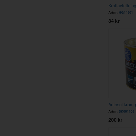
Kraftavfettni
Artnr:
HG14501
84 kr
Autosol kromg
Artnr:
SK001105
200 kr