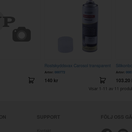
Rostskyddsvax Carosol transparent
Silikonb
Artnr:
000772
Artnr:
000
140 kr
103.20 
Visar
1-11
av
11
produ
ION
SUPPORT
FÖLJ OSS G
Kontakt