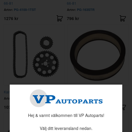
66-81
66-81
Artnr:
PG-4100-1TST
Artnr:
PG-163STR
1276 kr
796 kr
Kamdrevsats Chevrolet SB
Luftfilterinsats 14" rund 3" hög
Artnr:
MEL-40201
Artnr:
FIL2095
1036 kr
351.20 kr
Hej & varmt välkommen till VP Autoparts!
Välj ditt leveransland nedan.