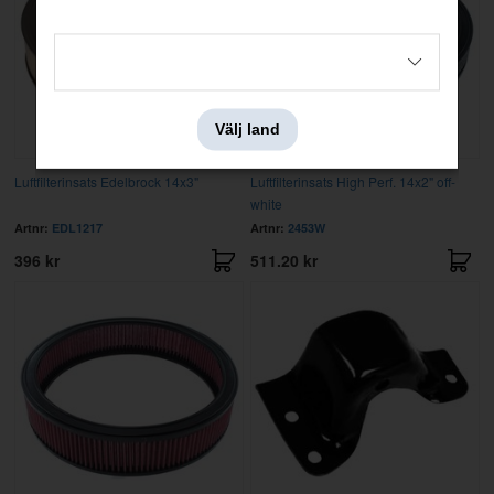
Välj land
Luftfilterinsats Edelbrock 14x3"
Luftfilterinsats High Perf. 14x2" off-
white
Artnr:
EDL1217
Artnr:
2453W
396 kr
511.20 kr