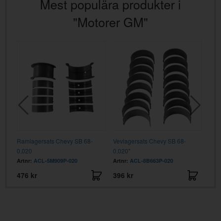
Mest populära produkter i
"Motorer GM"
B
Ramlagersats Chevy SB 68-
Vevlagersats Chevy SB 68-
Ram
0,020
0,020"
Trim
Artnr:
ACL-5M909P-020
Artnr:
ACL-8B663P-020
Artn
476 kr
396 kr
495