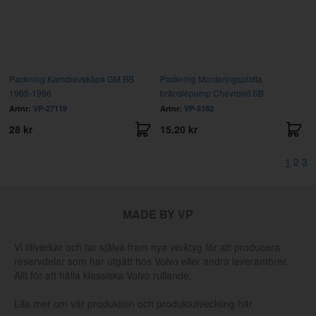
Packning Kamdrevskåpa GM BB
Packning Monteringsplatta
1965-1996
bränslepump Chevrolet SB
Artnr:
VP-27119
Artnr:
VP-5182
28 kr
15.20 kr
1
2
3
MADE BY VP
Vi tillverkar och tar själva fram nya verktyg för att producera
reservdelar som har utgått hos Volvo eller andra leverantörer.
Allt för att hålla klassiska Volvo rullande.
Läs mer om vår produktion och produktutveckling här