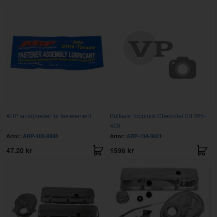
ARP smörjmedel för fästelement
Bultsats Topplock Chevrolet SB 265-
400
Artnr:
ARP-100-9908
Artnr:
ARP-134-3601
47.20 kr
1596 kr