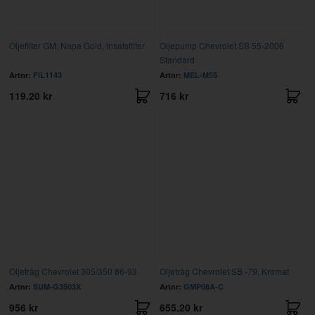
Oljefilter GM, Napa Gold, insatsfilter
Oljepump Chevrolet SB 55-2006
Standard
Artnr:
FIL1143
Artnr:
MEL-M55
119.20 kr
716 kr
Oljetråg Chevrolet 305/350 86-93
Oljetråg Chevrolet SB -79, Kromat
Artnr:
SUM-G3503X
Artnr:
GMP08A-C
956 kr
655.20 kr