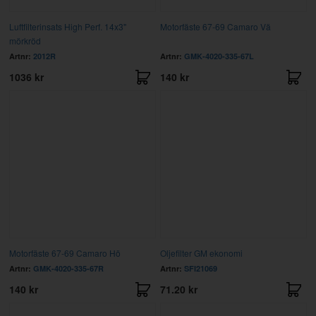
Luftfilterinsats High Perf. 14x3"
Motorfäste 67-69 Camaro Vä
mörkröd
Artnr:
2012R
Artnr:
GMK-4020-335-67L
1036 kr
140 kr
Motorfäste 67-69 Camaro Hö
Oljefilter GM ekonomi
Artnr:
GMK-4020-335-67R
Artnr:
SFI21069
140 kr
71.20 kr