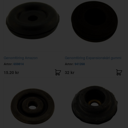
Genomföring Amazon
Genomföring Expansionskärl gummi
Artnr:
659814
Artnr:
941268
15.20 kr
32 kr