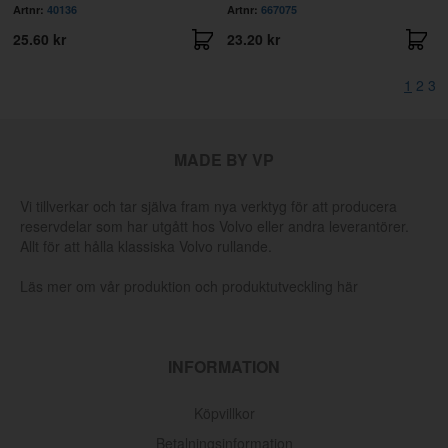
Artnr:
40136
Artnr:
667075
25.60 kr
23.20 kr
1
2
3
MADE BY VP
Vi tillverkar och tar själva fram nya verktyg för att producera
reservdelar som har utgått hos Volvo eller andra leverantörer.
Allt för att hålla klassiska Volvo rullande.
Läs mer om vår produktion och produktutveckling här
INFORMATION
Köpvillkor
Betalningsinformation