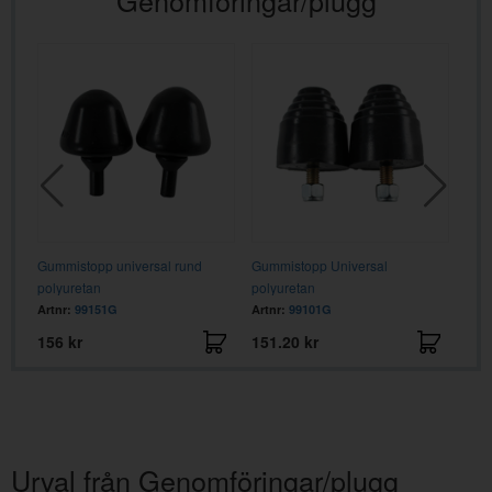
Gummistopp universal rund
Gummistopp Universal
Gumm
/8"
polyuretan
polyuretan
höjd
Artnr:
99151G
Artnr:
99101G
Artn
156 kr
151.20 kr
87.
Urval från Genomföringar/plugg