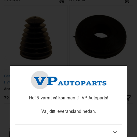
Genomföring Gaspedal
Genomföring gummi
PV/Duett/Amazon/1800
Artnr:
653218
Artnr:
66089
72 kr
15.20 kr
Hej & varmt välkommen till VP Autoparts!
Välj ditt leveransland nedan.