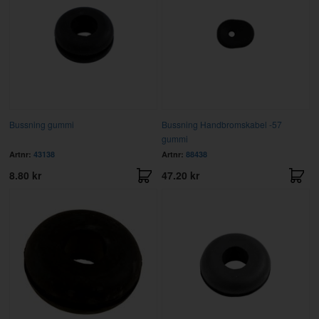
Bussning gummi
Bussning Handbromskabel -57
gummi
Artnr:
43138
Artnr:
88438
8.80 kr
47.20 kr