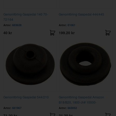
Genomföring Gaspedal 140 70-
Genomföring Gaspedal 444/445
72/164
Artnr:
683628
Artnr:
81061
40 kr
199.20 kr
Genomföring Gaspedal 544/210
Genomföring Gaspedal Amazon
B18/B20, 1800 ch# 10000-
Artnr:
661967
Artnr:
663052
71.20 kr
31.20 kr