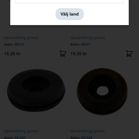
Välj land
Genomföring gummi
Genomföring gummi
Artnr:
88273
Artnr:
89047
15.20 kr
15.20 kr
Genomföring gummi
Genomföring gummi
Artnr:
941263
Artnr:
941264