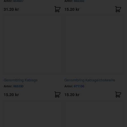
Artnr:
654507
Artnr:
665332
31.20 kr
15.20 kr
Genomföring Kablage
Genomföring Kablage/chokewire
Artnr:
665330
Artnr:
671156
15.20 kr
15.20 kr