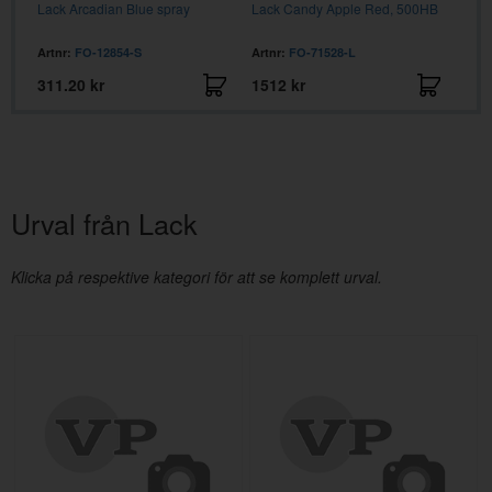
ay
Lack Arcadian Blue spray
Lack Candy Apple Red, 500HB
Lack
spra
Artnr:
FO-12854-S
Artnr:
FO-71528-L
Artn
311.20 kr
1512 kr
312
Urval från Lack
Klicka på respektive kategori för att se komplett urval.