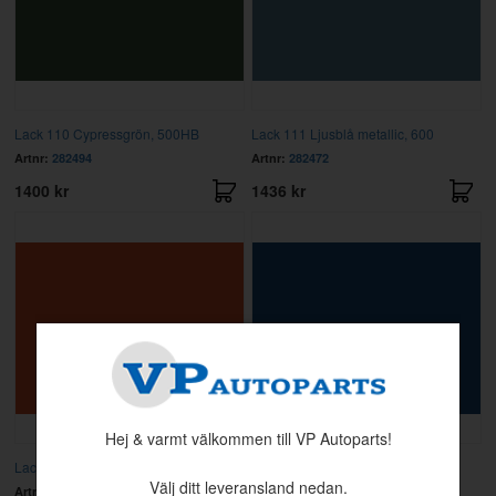
Lack 110 Cypressgrön, 500HB
Lack 111 Ljusblå metallic, 600
Artnr:
282494
Artnr:
282472
1400 kr
1436 kr
Hej & varmt välkommen till VP Autoparts!
Lack 113 Orange, Liter 500HB
Lack 114 Mörkblå, 500HB
Välj ditt leveransland nedan.
Artnr:
282885
Artnr:
282891