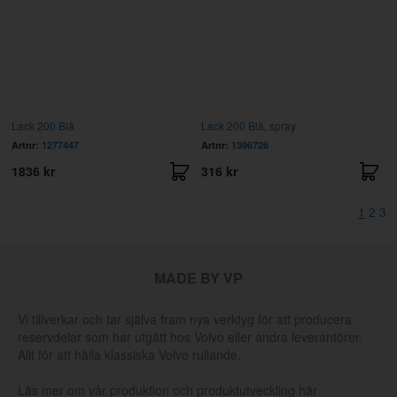
Lack 200 Blå
Lack 200 Blå, spray
Artnr:
1277447
Artnr:
1396726
1836 kr
316 kr
1
2
3
MADE BY VP
Vi tillverkar och tar själva fram nya verktyg för att producera
reservdelar som har utgått hos Volvo eller andra leverantörer.
Allt för att hålla klassiska Volvo rullande.
Läs mer om vår produktion och produktutveckling här