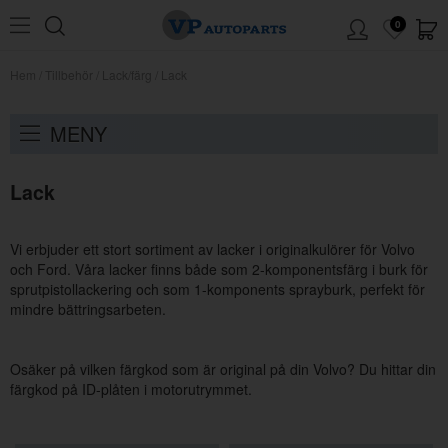
0
Hem
/
Tillbehör
/
Lack/färg
/
Lack
MENY
Lack
Vi erbjuder ett stort sortiment av lacker i originalkulörer för Volvo
och Ford. Våra lacker finns både som 2-komponentsfärg i burk för
sprutpistollackering och som 1-komponents sprayburk, perfekt för
mindre bättringsarbeten.
Osäker på vilken färgkod som är original på din Volvo? Du hittar din
färgkod på ID-plåten i motorutrymmet.