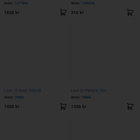
Artnr:
1277393
Artnr:
1396555
1836 kr
316 kr
Lack 19 Svart, 500HB
Lack 20 Pärlgrå, 500
Artnr:
79982
Artnr:
79984
1400 kr
1436 kr