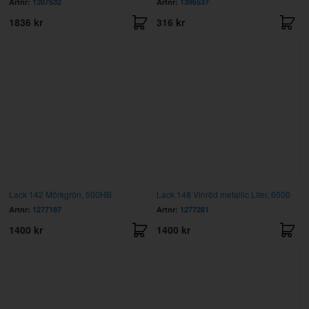
Artnr:
1207532
Artnr:
1396537
1836 kr
316 kr
Lack 142 Mörkgrön, 500HB
Lack 148 Vinröd metallic Liter, 6000
Artnr:
1277187
Artnr:
1277281
1400 kr
1400 kr