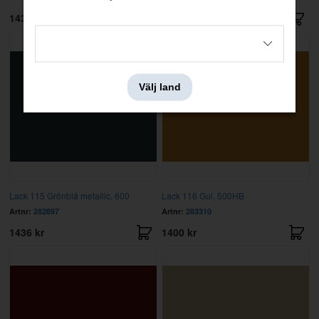
1436 kr
1400 kr
Välj land
Lack 115 Grönblå metallic, 600
Lack 116 Gul, 500HB
Artnr:
282897
Artnr:
283310
1436 kr
1400 kr