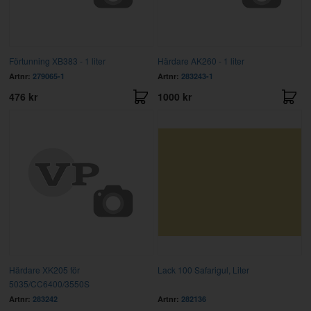
Förtunning XB383 - 1 liter
Härdare AK260 - 1 liter
Artnr:
279065-1
Artnr:
283243-1
476 kr
1000 kr
Härdare XK205 för
Lack 100 Safarigul, Liter
5035/CC6400/3550S
Artnr:
283242
Artnr:
282136