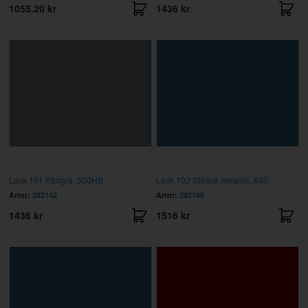
1055.20 kr
1436 kr
Lack 101 Pärlgrå, 500HB
Lack 102 Stålblå metallic, 600
Artnr:
282142
Artnr:
282190
1436 kr
1516 kr