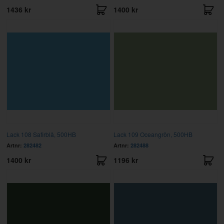
1436 kr
1400 kr
Lack 108 Safirblå, 500HB
Lack 109 Oceangrön, 500HB
Artnr:
282482
Artnr:
282488
1400 kr
1196 kr