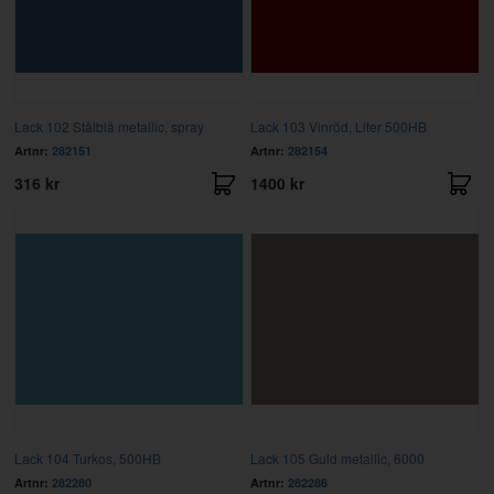
Lack 102 Stålblå metallic, spray
Lack 103 Vinröd, Liter 500HB
Artnr:
282151
Artnr:
282154
316 kr
1400 kr
Lack 104 Turkos, 500HB
Lack 105 Guld metallic, 6000
Artnr:
282280
Artnr:
282286