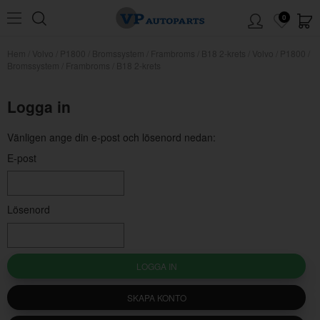
0
Hem
/
Volvo
/
P1800
/
Bromssystem
/
Frambroms
/
B18 2-krets
/
Volvo / P1800 /
Bromssystem / Frambroms / B18 2-krets
Logga in
Vänligen ange din e-post och lösenord nedan:
E-post
Lösenord
LOGGA IN
SKAPA KONTO