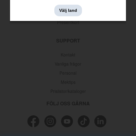
Leveransinformation
Välj land
Returer & reklamationer
Presentkort
SUPPORT
Kontakt
Vanliga frågor
Personal
Mektips
Prislistor/kataloger
FÖLJ OSS GÄRNA