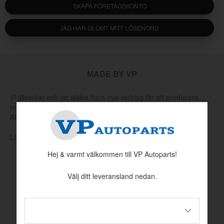
SKAPA FÖRETAGSKONTO
JAG HAR GLÖMT MITT LÖSENORD
MADE BY VP
Vi tillverkar och tar själva fram nya verktyg för att producera
reservdelar som har utgått hos Volvo eller andra leverantörer.
Allt för att hålla klassiska Volvo rullande.
Läs mer om vår produktion och produktutveckling här
Hej & varmt välkommen till VP Autoparts!
Välj ditt leveransland nedan.
INFORMATION
Köpvillkor
Betalningsinformation