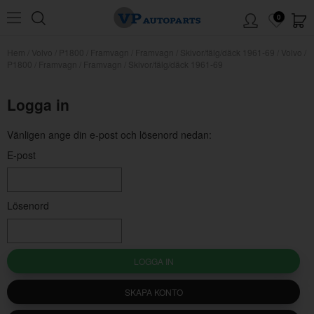
0
Hem
/
Volvo
/
P1800
/
Framvagn
/
Framvagn
/
Skivor/fälg/däck 1961-69
/
Volvo /
P1800 / Framvagn / Framvagn / Skivor/fälg/däck 1961-69
Logga in
Vänligen ange din e-post och lösenord nedan:
E-post
Lösenord
LOGGA IN
SKAPA KONTO