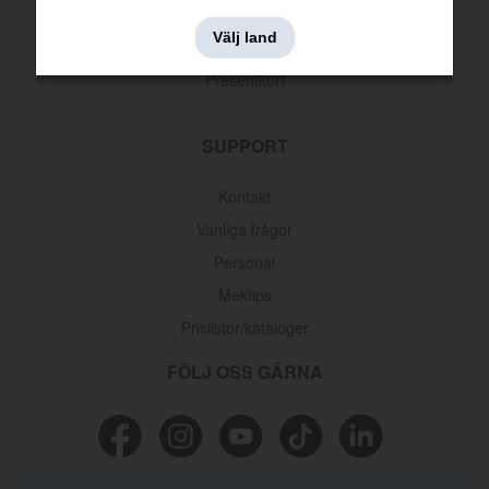
Leveransinformation
Välj land
Returer & reklamationer
Presentkort
SUPPORT
Kontakt
Vanliga frågor
Personal
Mektips
Prislistor/kataloger
FÖLJ OSS GÄRNA