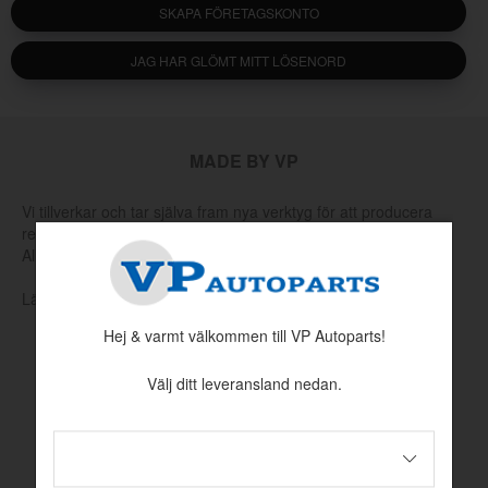
SKAPA FÖRETAGSKONTO
JAG HAR GLÖMT MITT LÖSENORD
MADE BY VP
Vi tillverkar och tar själva fram nya verktyg för att producera
reservdelar som har utgått hos Volvo eller andra leverantörer.
Allt för att hålla klassiska Volvo rullande.
Läs mer om vår produktion och produktutveckling här
Hej & varmt välkommen till VP Autoparts!
Välj ditt leveransland nedan.
INFORMATION
Köpvillkor
Betalningsinformation