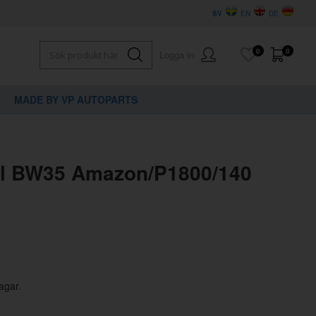
SV
EN
DE
0
0
Logga in
MADE BY VP AUTOPARTS
×
dig?
el BW35 Amazon/P1800/140
agar.