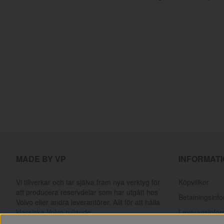
MADE BY VP
INFORMAT
Vi tillverkar och tar själva fram nya verktyg för
Köpvillkor
att producera reservdelar som har utgått hos
Betalningsinf
Volvo eller andra leverantörer. Allt för att hålla
klassiska Volvo rullande.
Leveransinfor