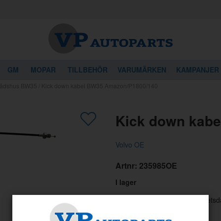
GM
MOPAR
TILLBEHÖR
VARUMÄRKEN
KAMPANJER
llådshus BW35
/
Kick down kabel BW35 Amazon/P1800/140
gon av dessa produkter kan intressera 
Kick down kab
Volvo OE
Artnr:
235985OE
I lager
Skickas normalt inom 1-3 arbetsd
839
kr