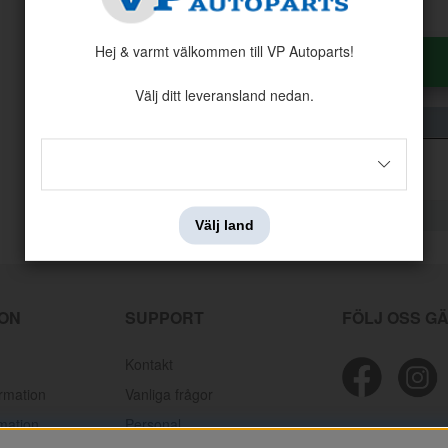
Hej & varmt välkommen till VP Autoparts!
Antal:
Styck
Välj ditt leveransland nedan.
Välj land
ION
SUPPORT
FÖLJ OSS G
Kontakt
ormation
Vanliga frågor
mation
Personal