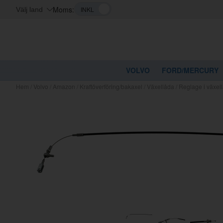
Moms:
Välj land
VOLVO
FORD/MERCURY
Hem
/
Volvo
/
Amazon
/
Kraftöverföring/bakaxel
/
Växellåda
/
Reglage i växe
Kanske nå