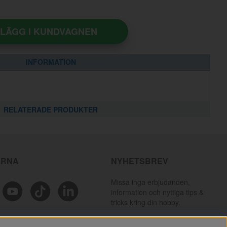
LÄGG I KUNDVAGNEN
INFORMATION
RELATERADE PRODUKTER
ÄRNA
NYHETSBREV
Missa inga erbjudanden,
information och nyttiga tips &
tricks kring din hobby.