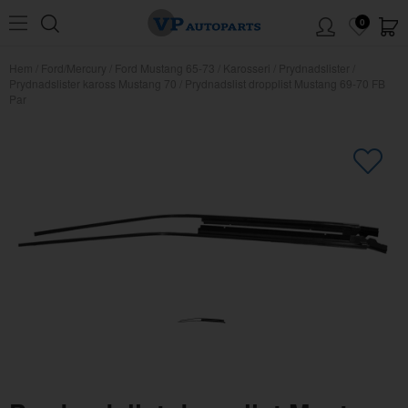
0
Hem
/
Ford/Mercury
/
Ford Mustang 65-73
/
Karosseri
/
Prydnadslister
/
Prydnadslister kaross Mustang 70
/
Prydnadslist dropplist Mustang 69-70 FB
Par
×
Kanske någon av dessa produkter
kan intressera dig?