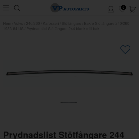
0
Hem
/
Volvo
/
240/260
/
Karosseri
/
Stötfångare
/
Bakre Stötfångare 240/260
1983-84 US
/
Prydnadslist Stötfångare 244 blank mitt bak
×
Kanske någon av dessa produkter
kan intressera dig?
Prydnadslist Stötfångare 244