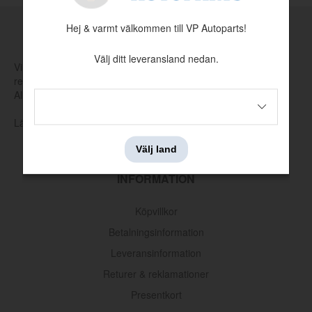
Hej & varmt välkommen till VP Autoparts!
MADE BY VP
Välj ditt leveransland nedan.
Vi tillverkar och tar själva fram nya verktyg för att producera
reservdelar som har utgått hos Volvo eller andra leverantörer.
Allt för att hålla klassiska Volvo rullande.
Läs mer om vår produktion och produktutveckling här
Välj land
INFORMATION
Tvärbalk växellåda upphängning 64-66
Köpvillkor
Artnr:
C5ZZ-6A023
595 kr
Betalningsinformation
Leveransinformation
Returer & reklamationer
Presentkort