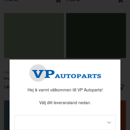
Lack 109 Oceangrön, 500HB
Lack 110 Cypressgrön, 500HB
Artnr:
282488
Artnr:
282494
1495 kr
1750 kr
Hej & varmt välkommen till VP Autoparts!
Välj ditt leveransland nedan.