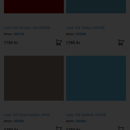
Lack 103 Vinröd, Liter 500HB
Lack 104 Turkos, 500HB
Artnr:
282154
Artnr:
282280
1750 kr
1795 kr
Lack 105 Guld metallic, 6000
Lack 108 Safirblå, 500HB
Artnr:
282286
Artnr:
282482
1750 kr
1750 kr