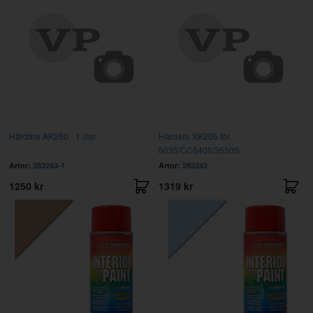
Härdare AK260 - 1 liter
Härdare XK205 för
5035/CC6400/3550S
Artnr:
283243-1
Artnr:
283242
1250 kr
1319 kr