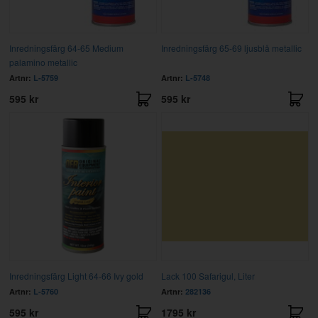
Inredningsfärg 64-65 Medium
Inredningsfärg 65-69 ljusblå metallic
palamino metallic
Artnr:
L-5759
Artnr:
L-5748
595 kr
595 kr
Inredningsfärg Light 64-66 Ivy gold
Lack 100 Safarigul, Liter
Artnr:
L-5760
Artnr:
282136
595 kr
1795 kr