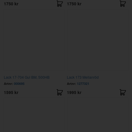
1750 kr
1750 kr
Lack 17-704 Gul BM, 500HB
Lack 173 Mellanröd
Artnr:
000695
Artnr:
1277321
1595 kr
1995 kr