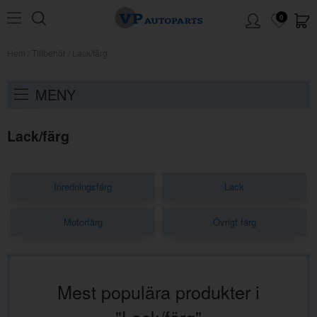
0
Hem
/
Tillbehör
/
Lack/färg
MENY
Lack/färg
Inredningsfärg
Lack
Motorfärg
Övrigt färg
Mest populära produkter i
"Lack/färg"