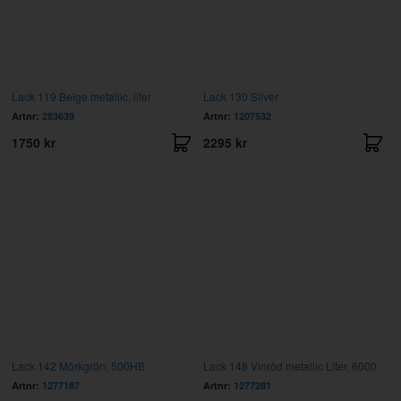
Lack 119 Beige metallic, liter
Lack 130 Silver
Artnr:
283639
Artnr:
1207532
1750 kr
2295 kr
Lack 142 Mörkgrön, 500HB
Lack 148 Vinröd metallic Liter, 6000
Artnr:
1277187
Artnr:
1277281