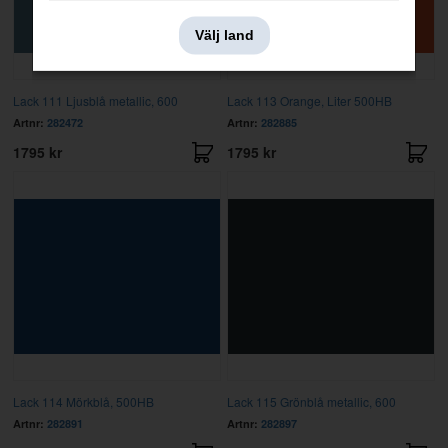
Välj land
Lack 111 Ljusblå metallic, 600
Lack 113 Orange, Liter 500HB
Artnr:
282472
Artnr:
282885
1795 kr
1795 kr
Lack 114 Mörkblå, 500HB
Lack 115 Grönblå metallic, 600
Artnr:
282891
Artnr:
282897