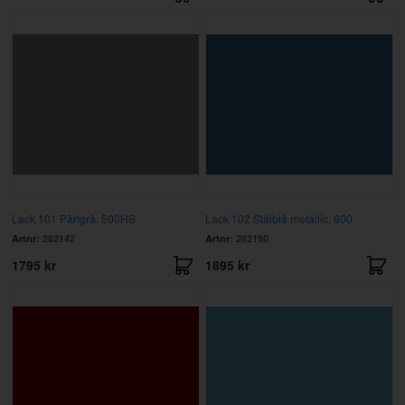
Lack 101 Pärlgrå, 500HB
Lack 102 Stålblå metallic, 600
Artnr:
282142
Artnr:
282190
1795 kr
1895 kr