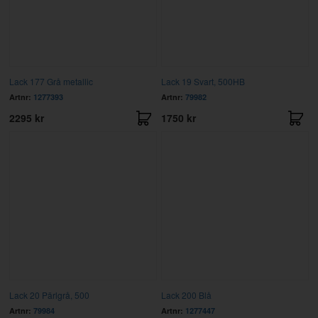
Lack 177 Grå metallic
Lack 19 Svart, 500HB
Artnr:
1277393
Artnr:
79982
2295 kr
1750 kr
Lack 20 Pärlgrå, 500
Lack 200 Blå
Artnr:
79984
Artnr:
1277447