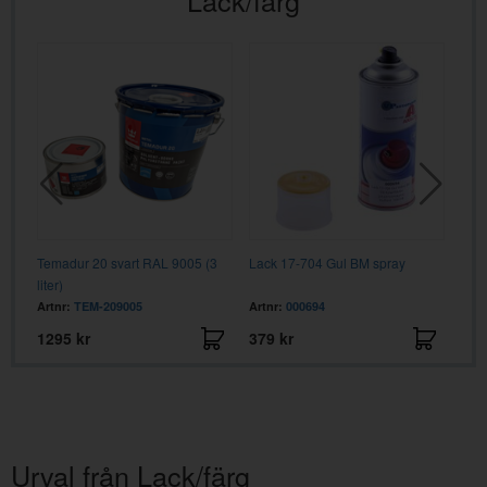
Temadur 20 svart RAL 9005 (3
Lack 17-704 Gul BM spray
Fört
liter)
(3 li
Artnr:
TEM-209005
Artnr:
000694
Artn
1295 kr
379 kr
595
Urval från Lack/färg