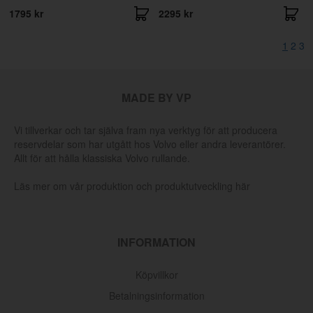
1795 kr
2295 kr
1
2
3
MADE BY VP
Vi tillverkar och tar själva fram nya verktyg för att producera
reservdelar som har utgått hos Volvo eller andra leverantörer.
Allt för att hålla klassiska Volvo rullande.
Läs mer om vår produktion och produktutveckling här
INFORMATION
Köpvillkor
Betalningsinformation