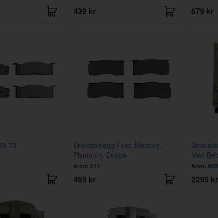
439 kr
679 kr
68-73
Bromsbelägg Ford, Mercury,
Bromsok
Plymouth, Dodge
Med Bel
Artnr:
D11
Artnr:
MBM
495 kr
2295 kr