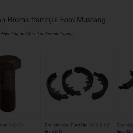
rån Broms framhjul Ford Mustang
ktive kategori för att se komplett urval.
vbroms 68-73
Bromsbackar Ford Dia 10" X 2 1/2"
Bromsba
Artnr:
Z169
Artnr:
Z24