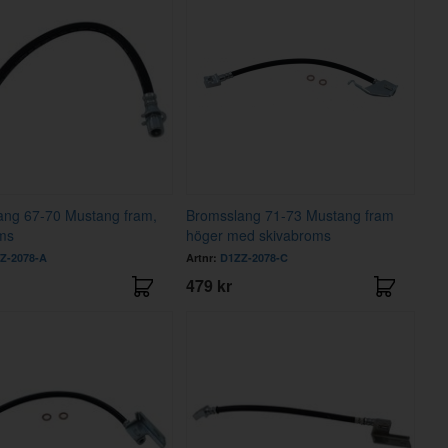
ang 67-70 Mustang fram,
Bromsslang 71-73 Mustang fram
ms
höger med skivabroms
Z-2078-A
Artnr:
D1ZZ-2078-C
479 kr