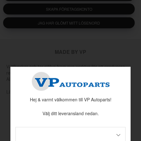
SKAPA FÖRETAGSKONTO
JAG HAR GLÖMT MITT LÖSENORD
MADE BY VP
Vi tillverkar och tar själva fram nya verktyg för att producera
reservdelar som har utgått hos Volvo eller andra leverantörer.
Allt för att hålla klassiska Volvo rullande.
Läs mer om vår produktion och produktutveckling här
Hej & varmt välkommen till VP Autoparts!
Välj ditt leveransland nedan.
INFORMATION
Köpvillkor
Betalningsinformation