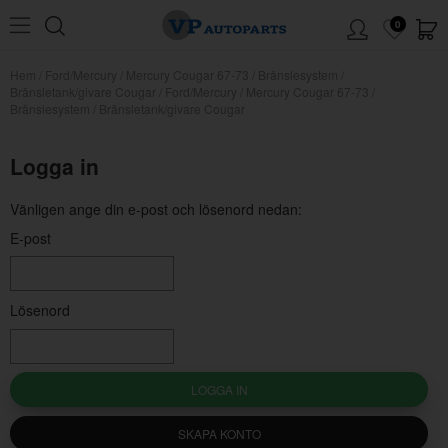
0
Hem
/
Ford/Mercury
/
Mercury Cougar 67-73
/
Bränslesystem
/
Bränsletank/givare Cougar
/
Ford/Mercury / Mercury Cougar 67-73 /
Bränslesystem / Bränsletank/givare Cougar
Logga in
Vänligen ange din e-post och lösenord nedan:
E-post
Lösenord
LOGGA IN
SKAPA KONTO