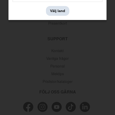
Leveransinformation
Välj land
Returer & reklamationer
Presentkort
SUPPORT
Kontakt
Vanliga frågor
Personal
Mektips
Prislistor/kataloger
FÖLJ OSS GÄRNA