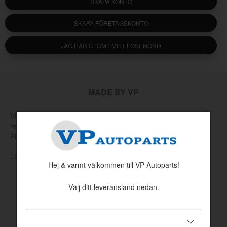
SKAPA KONTO
SKAPA FÖRETAGSKONTO
JAG HAR GLÖMT MITT LÖSENORD
MADE BY VP
Vi tillverkar och tar själva fram nya verktyg för att producera
reservdelar som har utgått hos Volvo eller andra leverantörer.
Allt för att hålla klassiska Volvo rullande.
Läs mer om vår produktion och produktutveckling här
Hej & varmt välkommen till VP Autoparts!
Välj ditt leveransland nedan.
INFORMATION
Köpvillkor