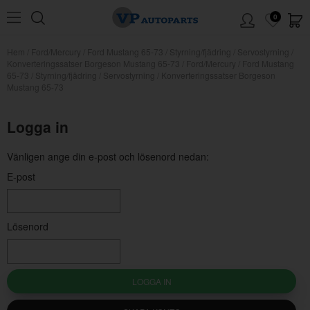
0
Hem
/
Ford/Mercury
/
Ford Mustang 65-73
/
Styrning/fjädring
/
Servostyrning
/
Konverteringssatser Borgeson Mustang 65-73
/
Ford/Mercury / Ford Mustang
65-73 / Styrning/fjädring / Servostyrning / Konverteringssatser Borgeson
Mustang 65-73
Logga in
Vänligen ange din e-post och lösenord nedan:
E-post
Lösenord
LOGGA IN