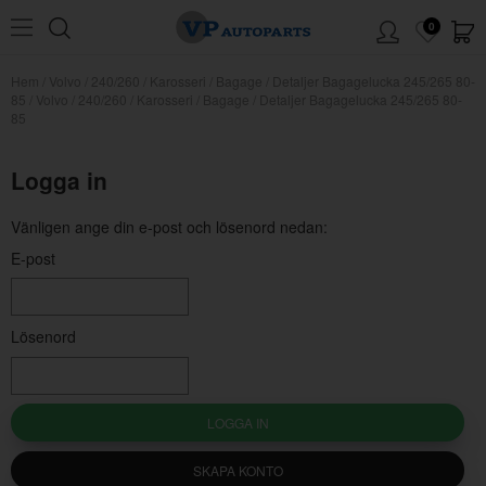
0
Hem
/
Volvo
/
240/260
/
Karosseri
/
Bagage
/
Detaljer Bagagelucka 245/265 80-
85
/
Volvo / 240/260 / Karosseri / Bagage / Detaljer Bagagelucka 245/265 80-
85
Logga in
Vänligen ange din e-post och lösenord nedan:
E-post
Lösenord
LOGGA IN
SKAPA KONTO