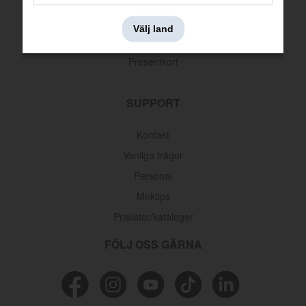
Leveransinformation
Välj land
Returer & reklamationer
Presentkort
SUPPORT
Kontakt
Vanliga frågor
Personal
Mektips
Prislistor/kataloger
FÖLJ OSS GÄRNA