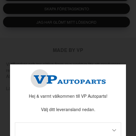
SKAPA FÖRETAGSKONTO
JAG HAR GLÖMT MITT LÖSENORD
MADE BY VP
Vi tillverkar och tar själva fram nya verktyg för att producera
reservdelar som har utgått hos Volvo eller andra leverantörer.
Allt för att hålla klassiska Volvo rullande.
Läs mer om vår produktion och produktutveckling här
Hej & varmt välkommen till VP Autoparts!
Välj ditt leveransland nedan.
INFORMATION
Köpvillkor
Betalningsinformation